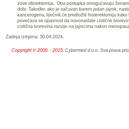
zove oforektomija. Oba postupka omogućavaju ženama d
dobi. Također, ako je sačuvan barem jedan jajnik, nasta
kancerogena, liječnik će predložiti histerektomiju kak
povećava se opasnost da novonastale cistične tvorevi
cistična tvorevina razvije na jajnicima nakon menopauz
Zadnja izmjena: 30.04.2024.
Copyright © 2000. - 2015.
Cybermed d.o.o. Sva prava pri