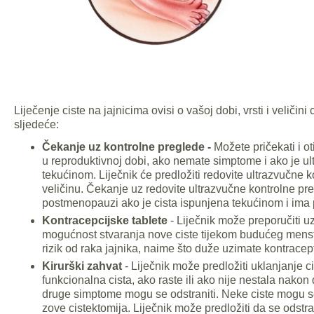
Liječenje ciste na jajnicima ovisi o vašoj dobi, vrsti i veliči
sljedeće:
Čekanje uz kontrolne preglede -
Možete pričekati i o
u reproduktivnoj dobi, ako nemate simptome i ako je ul
tekućinom. Liječnik će predložiti redovite ultrazvučne k
veličinu. Čekanje uz redovite ultrazvučne kontrolne p
postmenopauzi ako je cista ispunjena tekućinom i ima 
Kontracepcijske tablete
- Liječnik može preporučiti u
mogućnost stvaranja nove ciste tijekom budućeg menstr
rizik od raka jajnika, naime što duže uzimate kontracepti
Kirurški zahvat
- Liječnik može predložiti uklanjanje c
funkcionalna cista, ako raste ili ako nije nestala nakon d
druge simptome mogu se odstraniti. Neke ciste mogu se 
zove cistektomija. Liječnik može predložiti da se odstra