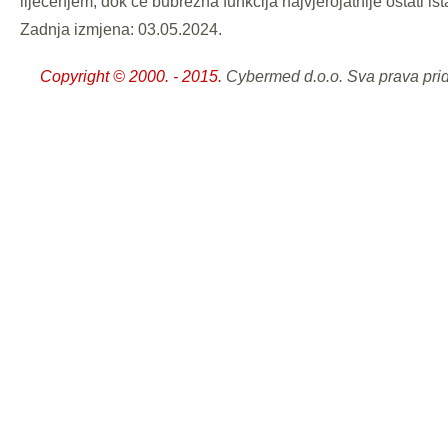
liječenjem, dok će bubrežna funkcija najvjerojatnije ostati ist
Zadnja izmjena: 03.05.2024.
Copyright © 2000. - 2015.
Cybermed d.o.o. Sva prava pri