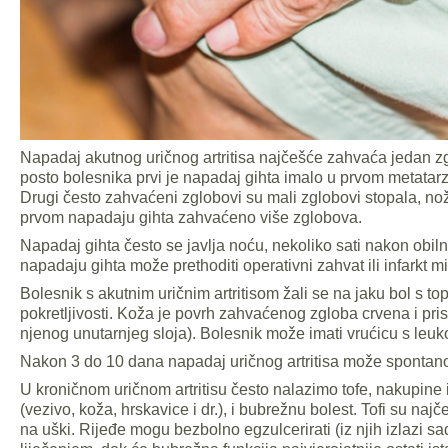
Napadaj akutnog uričnog artritisa najčešće zahvaća jedan zg
posto bolesnika prvi je napadaj gihta imalo u prvom metatar
Drugi često zahvaćeni zglobovi su mali zglobovi stopala, nožn
prvom napadaju gihta zahvaćeno više zglobova.
Napadaj gihta često se javlja noću, nekoliko sati nakon obil
napadaju gihta može prethoditi operativni zahvat ili infarkt m
Bolesnik s akutnim uričnim artritisom žali se na jaku bol s to
pokretljivosti. Koža je povrh zahvaćenog zgloba crvena i pri
njenog unutarnjeg sloja). Bolesnik može imati vrućicu s leuk
Nakon 3 do 10 dana napadaj uričnog artritisa može spontano 
U kroničnom uričnom artritisu često nalazimo tofe, nakupine ig
(vezivo, koža, hrskavice i dr.), i bubrežnu bolest. Tofi su najč
na uški. Rijeđe mogu bezbolno egzulcerirati (iz njih izlazi sa