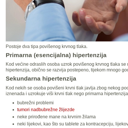
Postoje dva tipa povišenog krvnog tlaka.
Primarna (esencijalna) hipertenzija
Kod većine odraslih osoba uzrok povišenog krvnog tlaka se ne
hipertenzija, obično se razvija postepeno, tijekom mnogo go
Sekundarna hipertenzija
Kod nekih se osoba povišeni krvni tlak javlja zbog nekog pod
iznenada i uzrokuje viši krvni tlak nego primarna hipertenzija
bubrežni problemi
tumori nadbubrežne žlijezde
neke prirođene mane na krvnim žilama
neki lijekovi, kao što su tablete za kontracepciju, lijeko