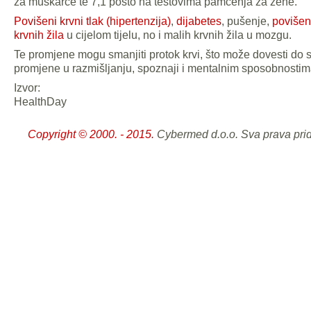
za muškarce te 7,1 posto na testovima pamćenja za žene.
Povišeni krvni tlak (hipertenzija)
,
dijabetes
, pušenje,
povišeni
krvnih žila
u cijelom tijelu, no i malih krvnih žila u mozgu.
Te promjene mogu smanjiti protok krvi, što može dovesti do
promjene u razmišljanju, spoznaji i mentalnim sposobnostim
Izvor:
HealthDay
Copyright © 2000. - 2015.
Cybermed d.o.o. Sva prava pri