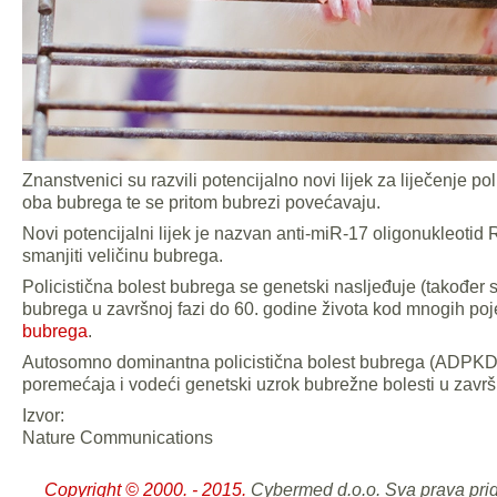
Znanstvenici su razvili potencijalno novi lijek za liječenje p
oba bubrega te se pritom bubrezi povećavaju.
Novi potencijalni lijek je nazvan anti-miR-17 oligonukleoti
smanjiti veličinu bubrega.
Policistična bolest bubrega se genetski nasljeđuje (također 
bubrega u završnoj fazi do 60. godine života kod mnogih po
bubrega
.
Autosomno dominantna policistična bolest bubrega (ADPKD)
poremećaja i vodeći genetski uzrok bubrežne bolesti u završ
Izvor:
Nature Communications
Copyright © 2000. - 2015.
Cybermed d.o.o. Sva prava pri