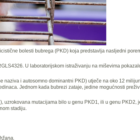
olicistične bolesti bubrega (PKD) koja predstavlja nasljedni por
d RGLS4326. U laboratorijskom istraživanju na miševima pokazal
se naziva i autosomno dominantni PKD) utječe na oko 12 milijuna 
jedinaca. Jednom kada bubrezi zataje, jedine mogućnosti preživ
, uzrokovana mutacijama bilo u genu PKD1, ili u genu PKD2, 
nom stadiju.
držana.