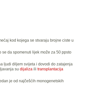
emećaj kod kojega se stvaraju brojne ciste u
o se da spomenuti lijek može za 50 ppsto
ljudi diljem svijeta i dovodi do zatajenja
ljavanja su
dijaliza
ili
transplantacija
jedan je od najčešćih monogenetskih