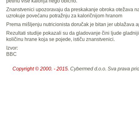
petinu više kalorija nego obično.
Znanstvenici upozoravaju da preskakanje obroka otežava nas
uzrokuje povećanu potražnju za kaloričnijom hranom
Prema mišljenju nutricionista doručak je bitan jer ublažava a
Rezultati studije pokazali su da gladovanje čini ljude gladnij
količinu hrane koja se pojede, ističu znanstvenici.
Izvor:
BBC
Copyright © 2000. - 2015.
Cybermed d.o.o. Sva prava pri