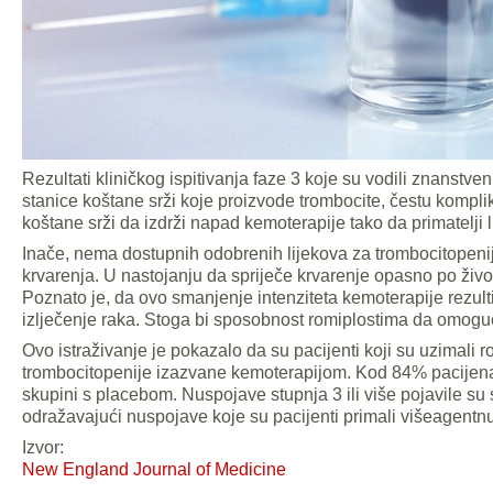
Rezultati kliničkog ispitivanja faze 3 koje su vodili znanstv
stanice koštane srži koje proizvode trombocite, čestu komp
koštane srži da izdrži napad kemoterapije tako da primatelji l
Inače, nema dostupnih odobrenih lijekova za trombocitopenij
krvarenja. U nastojanju da spriječe krvarenje opasno po život 
Poznato je, da ovo smanjenje intenziteta kemoterapije rezul
izlječenje raka. Stoga bi sposobnost romiplostima da omoguć
Ovo istraživanje je pokazalo da su pacijenti koji su uzimali 
trombocitopenije izazvane kemoterapijom. Kod 84% pacijena
skupini s placebom. Nuspojave stupnja 3 ili više pojavile su
odražavajući nuspojave koje su pacijenti primali višeagentnu
Izvor:
New England Journal of Medicine