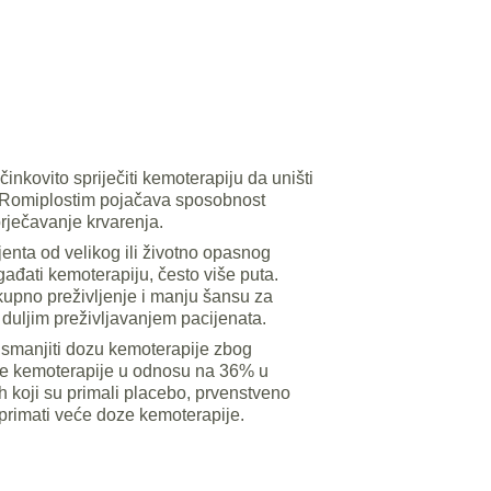
inkovito spriječiti kemoterapiju da uništi
m. Romiplostim pojačava sposobnost
prječavanje krvarenja.
enta od velikog ili životno opasnog
dgađati kemoterapiju, često više puta.
kupno preživljenje i manju šansu za
duljim preživljavanjem pacijenata.
i smanjiti dozu kemoterapije zbog
oze kemoterapije u odnosu na 36% u
h koji su primali placebo, prvenstveno
 primati veće doze kemoterapije.