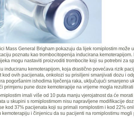
enici Mass General Brigham pokazuju da lijek romiplostim može uč
likaciju poznatu kao trombocitopenija inducirana kemoterapijo
ijeka mogu nastaviti proizvoditi trombocite koji su potrebni za s
u induciranu kemoterapijom, koja drastično povećava rizik pacij
kod ovih pacijenata, onkolozi su prisiljeni smanjivati ​​dozu i o
tira pogoršanim ishodima liječenja raka, uključujući smanjeno u
i primjenu pune doze kemoterapije na vrijeme mogla rezultirati 
romiplostim imali više od 10 puta manju vjerojatnost da će morat
ta u skupini s romiplostimom nisu napravljene modifikacije d
 se kod 37% pacijenata koji su primali romiplostim i kod 22% oni
 kemoterapiju i činjenicu da su pacijenti na romiplostimu mogli