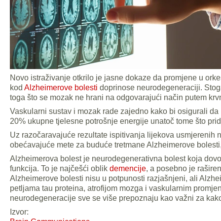
Novo istraživanje otkrilo je jasne dokaze da promjene u orke
kod
Alzheimerove bolesti
doprinose neurodegeneraciji. Stoga
toga što se mozak ne hrani na odgovarajući način putem krvn
Vaskularni sustav i mozak rade zajedno kako bi osigurali da
20% ukupne tjelesne potrošnje energije unatoč tome što pri
Uz razočaravajuće rezultate ispitivanja lijekova usmjerenih 
obećavajuće mete za buduće tretmane Alzheimerove bolesti, 
Alzheimerova bolest je neurodegenerativna bolest koja dov
funkcija. To je najčešći oblik
demencije
, a posebno je rašire
Alzheimerove bolesti nisu u potpunosti razjašnjeni, ali Alz
petljama tau proteina, atrofijom mozga i vaskularnim promje
neurodegeneracije sve se više prepoznaju kao važni za kako 
Izvor: