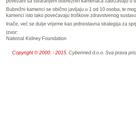
povezani sa stvaranjem bubrežnih kamenaca zadržavaju u bu
Bubrežni kamenci se obično javljaju u 1 od 10 osoba, te mogu
kamenci isto tako povećavaju troškove zdravstvenog sustava
Inače, već se dulje vrijeme kao jednostavna strategija za 
Izvor:
National Kidney Foundation
Copyright © 2000. - 2015.
Cybermed d.o.o. Sva prava pri