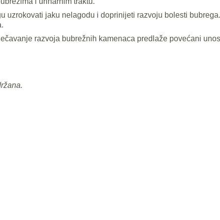
brezima i urinarnim traktu.
 uzrokovati jaku nelagodu i doprinijeti razvoju bolesti bubrega
.
sprječavanje razvoja bubrežnih kamenaca predlaže povećani unos
držana.