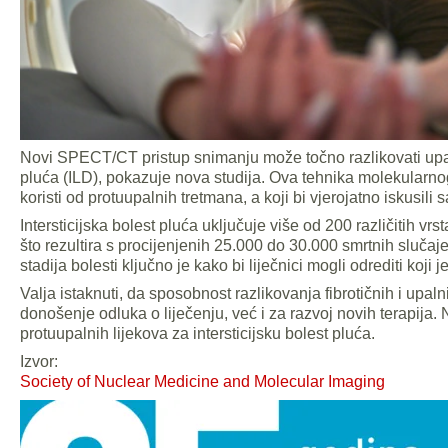
Novi SPECT/CT pristup snimanju može točno razlikovati upalu
pluća (ILD), pokazuje nova studija. Ova tehnika molekularnog 
koristi od protuupalnih tretmana, a koji bi vjerojatno iskusil
Intersticijska bolest pluća uključuje više od 200 različitih vr
što rezultira s procijenjenih 25.000 do 30.000 smrtnih slučaj
stadija bolesti ključno je kako bi liječnici mogli odrediti koji 
Valja istaknuti, da sposobnost razlikovanja fibrotičnih i upaln
donošenje odluka o liječenju, već i za razvoj novih terapija. N
protuupalnih lijekova za intersticijsku bolest pluća.
Izvor:
Society of Nuclear Medicine and Molecular Imaging