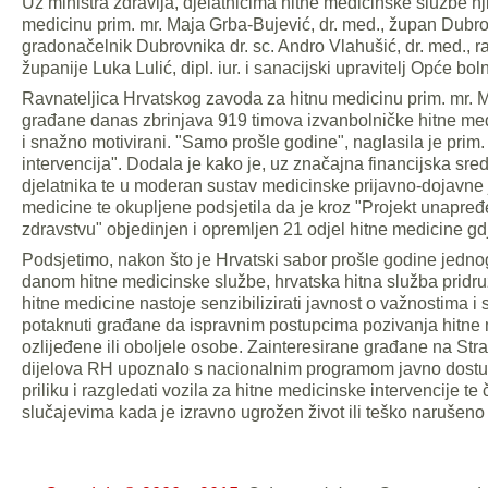
Uz ministra zdravlja, djelatnicima hitne medicinske službe nj
medicinu prim. mr. Maja Grba-Bujević, dr. med., župan Dubro
gradonačelnik Dubrovnika dr. sc. Andro Vlahušić, dr. med.,
županije Luka Lulić, dipl. iur. i sanacijski upravitelj Opće bo
Ravnateljica Hrvatskog zavoda za hitnu medicinu prim. mr. M
građane danas zbrinjava 919 timova izvanbolničke hitne medi
i snažno motivirani. "Samo prošle godine", naglasila je prim.
intervencija". Dodala je kako je, uz značajna financijska sr
djelatnika te u moderan sustav medicinske prijavno-dojavne j
medicine te okupljene podsjetila da je kroz "Projekt unapređe
zdravstvu" objedinjen i opremljen 21 odjel hitne medicine gd
Podsjetimo, nakon što je Hrvatski sabor prošle godine jedn
danom hitne medicinske službe, hrvatska hitna služba pridru
hitne medicine nastoje senzibilizirati javnost o važnostima i
potaknuti građane da ispravnim postupcima pozivanja hitne
ozlijeđene ili oboljele osobe. Zainteresirane građane na Stra
dijelova RH upoznalo s nacionalnim programom javno dostup
priliku i razgledati vozila za hitne medicinske intervencije te
slučajevima kada je izravno ugrožen život ili teško narušeno 