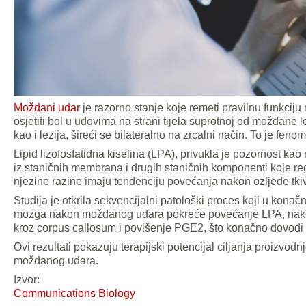
Moždani udar
je razorno stanje koje remeti pravilnu funkci
osjetiti bol u udovima na strani tijela suprotnoj od moždane lez
kao i lezija, šireći se bilateralno na zrcalni način. To je feno
Lipid lizofosfatidna kiselina (LPA), privukla je pozornost ka
iz staničnih membrana i drugih staničnih komponenti koje regu
njezine razine imaju tendenciju povećanja nakon ozljede tki
Studija je otkrila sekvencijalni patološki proces koji u konačn
mozga nakon moždanog udara pokreće povećanje LPA, nakon če
kroz corpus callosum i povišenje PGE2, što konačno dovodi d
Ovi rezultati pokazuju terapijski potencijal ciljanja proizvodn
moždanog udara.
Izvor:
Communications Biology