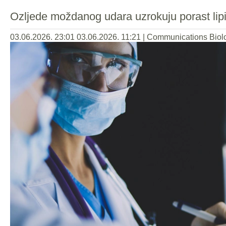
Ozljede moždanog udara uzrokuju porast lipi
03.06.2026. 23:01
03.06.2026. 11:21
|
Communications Biol