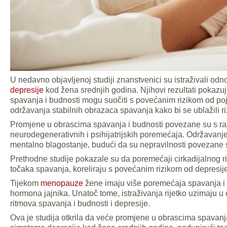
U nedavno objavljenoj studiji znanstvenici su istraživali o
depresije
kod žena srednjih godina. Njihovi rezultati pokazu
spavanja i budnosti mogu suočiti s povećanim rizikom od po
održavanja stabilnih obrazaca spavanja kako bi se ublažili ri
Promjene u obrascima spavanja i budnosti povezane su s ra
neurodegenerativnih i psihijatrijskih poremećaja. Održavanje 
mentalno blagostanje, budući da su nepravilnosti povezane
Prethodne studije pokazale su da poremećaji cirkadijalnog rit
točaka spavanja, koreliraju s povećanim rizikom od depresije
Tijekom
menopauze
žene imaju više poremećaja spavanja i s
hormona jajnika. Unatoč tome, istraživanja rijetko uzimaju u
ritmova spavanja i budnosti i depresije.
Ova je studija otkrila da veće promjene u obrascima spavanj