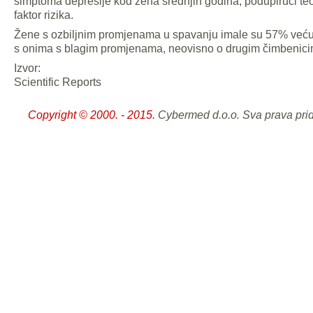
simptoma depresije kod žena srednjih godina, podupirući teo
faktor rizika.
Žene s ozbiljnim promjenama u spavanju imale su 57% veću v
s onima s blagim promjenama, neovisno o drugim čimbenicim
Izvor:
Scientific Reports
Copyright © 2000. - 2015.
Cybermed d.o.o. Sva prava pri