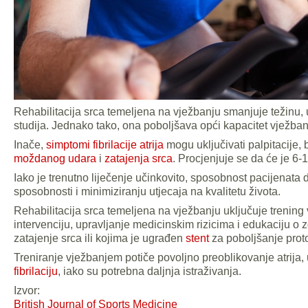
Rehabilitacija srca temeljena na vježbanju smanjuje težinu, 
studija. Jednako tako, ona poboljšava opći kapacitet vježban
Inače,
simptomi fibrilacije atrija
mogu uključivati palpitacije, 
moždanog udara
i
zatajenja srca
. Procjenjuje se da će je 6-
Iako je trenutno liječenje učinkovito, sposobnost pacijenat
sposobnosti i minimiziranju utjecaja na kvalitetu života.
Rehabilitacija srca temeljena na vježbanju uključuje trening
intervenciju, upravljanje medicinskim rizicima i edukaciju o 
zatajenje srca ili kojima je ugrađen
stent
za poboljšanje proto
Treniranje vježbanjem potiče povoljno preoblikovanje atrija, 
fibrilaciju
, iako su potrebna daljnja istraživanja.
Izvor:
British Journal of Sports Medicine