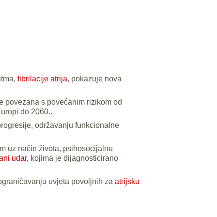
ritma,
fibrilacije atrija
, pokazuje nova
ja je povezana s povećanim rizikom od
Europi do 2060..
progresije, održavanju funkcionalne
im uz način života, psihosocijalnu
ani udar,
kojima je dijagnosticirano
 ograničavanju uvjeta povoljnih za
atrijsku