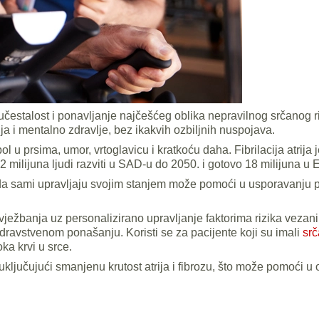
učestalost i ponavljanje najčešćeg oblika nepravilnog srčanog 
ja i mentalno zdravlje, bez ikakvih ozbiljnih nuspojava.
bol u prsima, umor, vrtoglavicu i kratkoću daha. Fibrilacija atri
12 milijuna ljudi razviti u SAD-u do 2050. i gotovo 18 milijuna u 
a da sami upravljaju svojim stanjem može pomoći u usporavanju 
 vježbanja uz personalizirano upravljanje faktorima rizika vezan
zdravstvenom ponašanju. Koristi se za pacijente koji su imali
srč
ka krvi u srce.
uključujući smanjenu krutost atrija i fibrozu, što može pomoći u