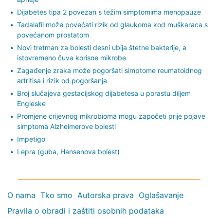
Dijabetes tipa 2 povezan s težim simptomima menopauze
Tadalafil može povećati rizik od glaukoma kod muškaraca s
povećanom prostatom
Novi tretman za bolesti desni ubija štetne bakterije, a
istovremeno čuva korisne mikrobe
Zagađenje zraka može pogoršati simptome reumatoidnog
artritisa i rizik od pogoršanja
Broj slučajeva gestacijskog dijabetesa u porastu diljem
Engleske
Promjene crijevnog mikrobioma mogu započeti prije pojave
simptoma Alzheimerove bolesti
Impetigo
Lepra (guba, Hansenova bolest)
O nama
Tko smo
Autorska prava
Oglašavanje
Pravila o obradi i zaštiti osobnih podataka