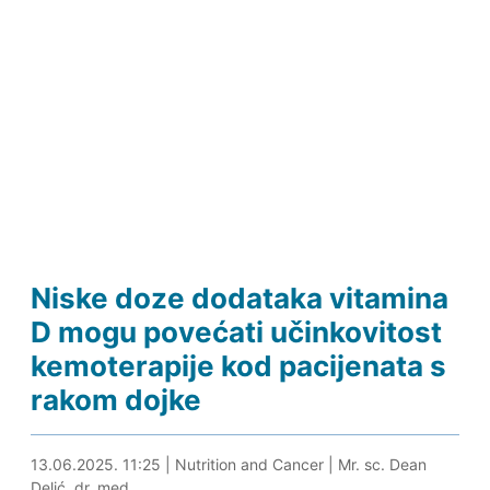
Niske doze dodataka vitamina
D mogu povećati učinkovitost
kemoterapije kod pacijenata s
rakom dojke
13.06.2025. 11:34
13.06.2025. 11:25
|
Nutrition and Cancer
|
Mr. sc. Dean
Delić, dr. med.