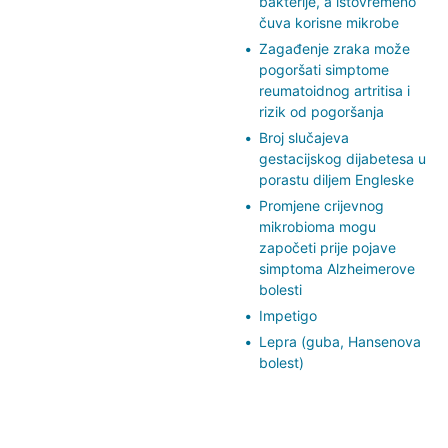
bakterije, a istovremeno
čuva korisne mikrobe
Zagađenje zraka može
pogoršati simptome
reumatoidnog artritisa i
rizik od pogoršanja
Broj slučajeva
gestacijskog dijabetesa u
porastu diljem Engleske
Promjene crijevnog
mikrobioma mogu
započeti prije pojave
simptoma Alzheimerove
bolesti
Impetigo
Lepra (guba, Hansenova
bolest)