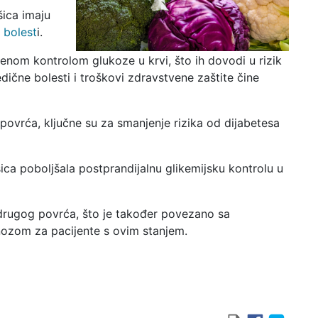
šica imaju
 bolest
i.
ćenom kontrolom glukoze u krvi, što ih dovodi u rizik
edične bolesti i troškovi zdravstvene zaštite čine
ovrća, ključne su za smanjenje rizika od dijabetesa
ica poboljšala postprandijalnu glikemijsku kontrolu u
d drugog povrća, što je također povezano sa
nozom za pacijente s ovim stanjem.