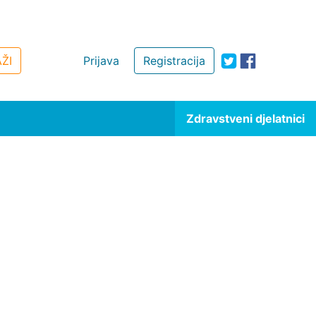
ŽI
Prijava
Registracija
Zdravstveni djelatnici