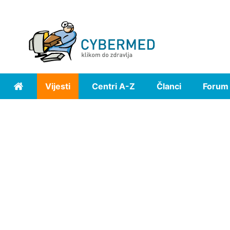
Vijesti
Centri A-Z
Članci
Forum
Home