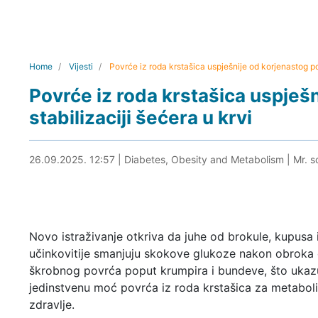
Home
Vijesti
Povrće iz roda krstašica uspješnije od korjenastog pov
Povrće iz roda krstašica uspješ
stabilizaciji šećera u krvi
26.09.2025. 13:11
26.09.2025. 12:57
|
Diabetes, Obesity and Metabolism
|
Mr. s
Novo istraživanje otkriva da juhe od brokule, kupusa i
učinkovitije smanjuju skokove glukoze nakon obroka
škrobnog povrća poput krumpira i bundeve, što ukaz
jedinstvenu moć povrća iz roda krstašica za metabol
zdravlje.