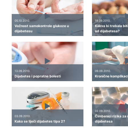
05.10.2010.
19.09.2010.
Važnost samokontrole glukoze u
Kakva bi trebala bit
dijabetesu
od dijabetesa?
13.09.2010.
09.09.2010.
Dijabetes i popratne bolesti
Kronične komplikaci
02.09.2010.
Čimbenici rizika za
03.09.2010.
Kako se liječi dijabetes tipa 2?
dijabetesa