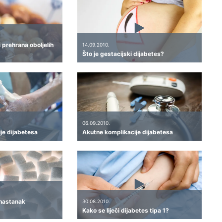
i prehrana oboljelih
14.09.2010.
Što je gestacijski dijabetes?
06.09.2010.
je dijabetesa
Akutne komplikacije dijabetesa
 nastanak
30.08.2010.
Kako se liječi dijabetes tipa 1?