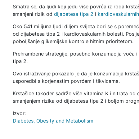
Smatra se, da ljudi koji jedu više povrća iz roda krsta
smanjeni rizik od
dijabetesa tipa 2
i
kardiovaskularnih
Oko 541 milijuna ljudi diljem svijeta bori se s poreme
od dijabetesa tipa 2 i kardiovaskularnih bolesti. Poslj
poboljšanje glikemijske kontrole hitnim prioritetom.
Prehrambene strategije, posebno konzumacija voća i p
tipa 2.
Ovo istraživanje pokazalo je da je konzumacija krstaš
usporedbi s korjenastim povrćem i tikvicama.
Krstašice također sadrže više vitamina K i nitrata o
smanjenjem rizika od dijabetesa tipa 2 i boljom prog
Izvor:
Diabetes, Obesity and Metabolism