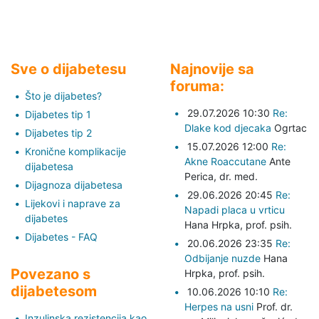
Sve o dijabetesu
Najnovije sa
foruma:
Što je dijabetes?
29.07.2026 10:30
Re:
Dijabetes tip 1
Dlake kod djecaka
Ogrtac
Dijabetes tip 2
15.07.2026 12:00
Re:
Kronične komplikacije
Akne Roaccutane
Ante
dijabetesa
Perica,
dr. med.
Dijagnoza dijabetesa
29.06.2026 20:45
Re:
Lijekovi i naprave za
Napadi placa u vrticu
dijabetes
Hana Hrpka,
prof. psih.
Dijabetes - FAQ
20.06.2026 23:35
Re:
Odbijanje nuzde
Hana
Povezano s
Hrpka,
prof. psih.
dijabetesom
10.06.2026 10:10
Re:
Herpes na usni
Prof. dr.
Inzulinska rezistencija kao