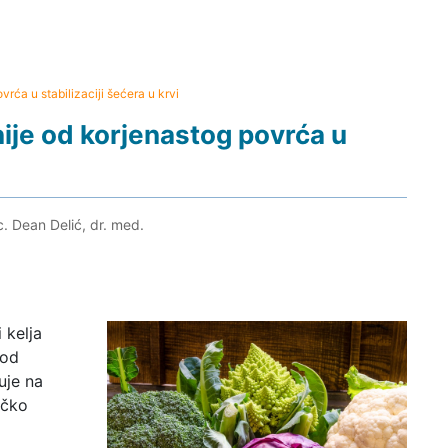
rća u stabilizaciji šećera u krvi
nije od korjenastog povrća u
c. Dean Delić, dr. med.
 kelja
 od
uje na
ičko