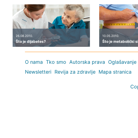
26.08.2010.
10.05.2010.
Što je dijabetes?
Što je metabolički 
O nama
Tko smo
Autorska prava
Oglašavanje
Newsletteri
Revija za zdravlje
Mapa stranica
Co