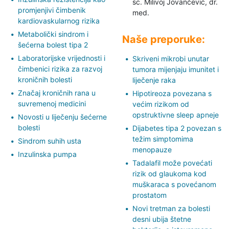
sc. Milivoj Jovančević,
dr.
promjenjivi čimbenik
med.
kardiovaskularnog rizika
Metabolički sindrom i
Naše preporuke:
šećerna bolest tipa 2
Laboratorijske vrijednosti i
Skriveni mikrobi unutar
čimbenici rizika za razvoj
tumora mijenjaju imunitet i
kroničnih bolesti
liječenje raka
Značaj kroničnih rana u
Hipotireoza povezana s
suvremenoj medicini
većim rizikom od
opstruktivne sleep apneje
Novosti u liječenju šećerne
bolesti
Dijabetes tipa 2 povezan s
težim simptomima
Sindrom suhih usta
menopauze
Inzulinska pumpa
Tadalafil može povećati
rizik od glaukoma kod
muškaraca s povećanom
prostatom
Novi tretman za bolesti
desni ubija štetne