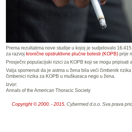
Prema rezultatima nove studije u kojoj je sudjelovalo 16.415
za razvoj
kronične opstruktivne plućne bolesti (KOPB)
prije 
Prosječni populacijski rizici za KOPB koji se mogu pripisati a
Valja spomenuti da je astma u žena bila veći čimbenik rizika
čimbenici rizika za KOPB u muškaraca nego u žena.
Izvor:
Annals of the American Thoracic Society
Copyright © 2000. - 2015.
Cybermed d.o.o. Sva prava pri