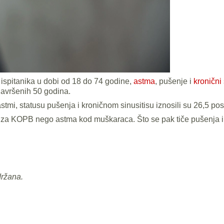
 ispitanika u dobi od 18 do 74 godine,
astma
, pušenje i
kronični 
navršenih 50 godina.
stmi, statusu pušenja i kroničnom sinusitisu iznosili su 26,5 post
 za KOPB nego astma kod muškaraca. Što se pak tiče pušenja i kr
držana.