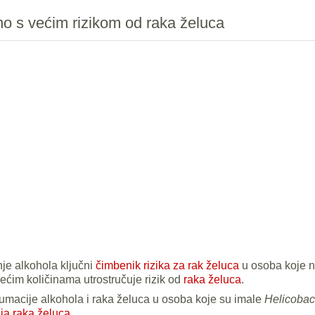
o s većim rizikom od raka želuca
je alkohola ključni
čimbenik rizika za rak želuca
u osoba koje ni
ćim količinama utrostručuje rizik od
raka želuca
.
umacije alkohola i raka želuca u osoba koje su imale
Helicobact
ija raka želuca
.