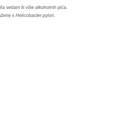
pila sedam ili više alkoholnih pića.
ražene s
Helicobacter pylori.