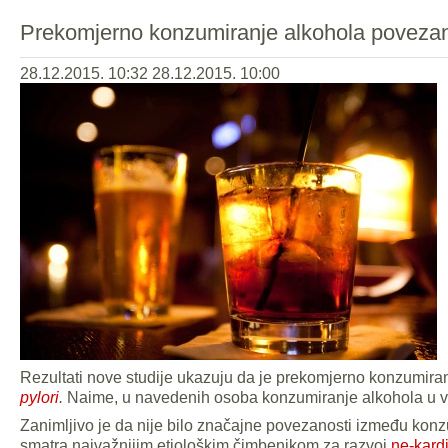
Prekomjerno konzumiranje alkohola povezan
28.12.2015. 10:32
28.12.2015. 10:00
Rezultati nove studije ukazuju da je prekomjerno konzumiran
pylori
.
Naime, u navedenih osoba konzumiranje alkohola u ve
Zanimljivo je da nije bilo značajne povezanosti između konz
smatra najvažnijim etiološkim čimbenikom za razvoj
ne-kard