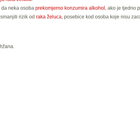
se da neka osoba
prekomjerno konzumira alkohol
, ako je tjedno 
manjiti rizik od
raka želuca
, posebice kod osoba koje nisu za
držana.