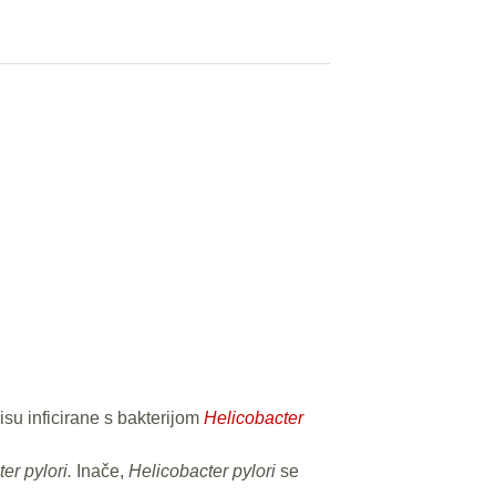
su inficirane s bakterijom
Helicobacter
er pylori.
Inače,
Helicobacter pylori
se