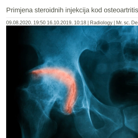
Primjena steroidnih injekcija kod osteoartri
09.08.2020. 19:50
16.10.2019. 10:18
|
Radiology
|
Mr. sc. De