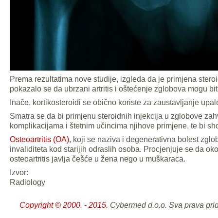
Prema rezultatima nove studije, izgleda da je primjena steroi
pokazalo se da ubrzani artritis i oštećenje zglobova mogu bit
Inače, kortikosteroidi se obično koriste za zaustavljanje upale
Smatra se da bi primjenu steroidnih injekcija u zglobove zahv
komplikacijama i štetnim učincima njihove primjene, te bi shod
Osteoartritis (OA)
, koji se naziva i degenerativna bolest zgl
invaliditeta kod starijih odraslih osoba. Procjenjuje se da oko
osteoartritis javlja češće u žena nego u muškaraca.
Izvor:
Radiology
Copyright © 2000. - 2015.
Cybermed d.o.o. Sva prava pri