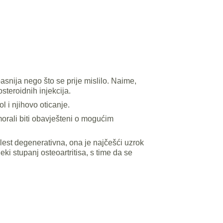
pasnija nego što se prije mislilo. Naime,
steroidnih injekcija.
l i njihovo oticanje.
morali biti obavješteni o mogućim
olest degenerativna, ona je najčešći uzrok
eki stupanj osteoartritisa, s time da se