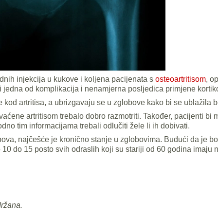
dnih injekcija u kukove i koljena pacijenata s
osteoartritisom
, o
i jedna od komplikacija i nenamjerna posljedica primjene kortiko
 kod artritisa, a ubrizgavaju se u zglobove kako bi se ublažila bo
aćene artritisom trebalo dobro razmotriti. Također, pacijenti bi 
no tim informacijama trebali odlučiti žele li ih dobivati.
obova, najčešće je kronično stanje u zglobovima. Budući da je b
 10 do 15 posto svih odraslih koji su stariji od 60 godina imaju n
držana.