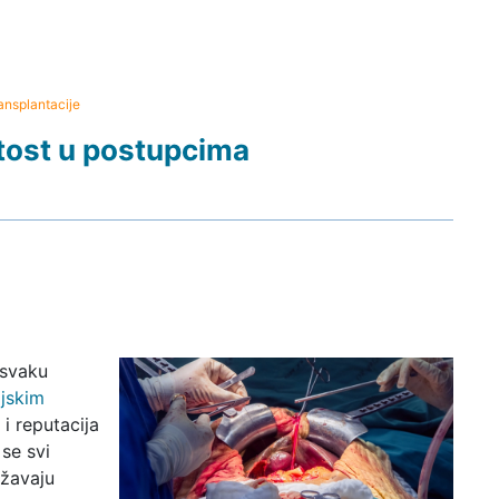
nsplantacije
ost u postupcima
 svaku
ijskim
i reputacija
se svi
ržavaju