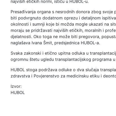
najviših etičkih normi, ističu u HUBOL-u.
Presađivanja organa s nesrodnih donora zbog svoje 
biti podvrgnuto dodatnom oprezu i detaljnom ispitiva
okolnosti i sumnji koje bi možda mogle ukazati na situ
moraju se pridržavati najviših etičkih, moralnih i prof
djelatnosti. Oko toga ne može biti pregovora, popusta 
naglašava Ivana Šmit, predsjednica HUBOL-a.
Svaka zakonski i etično upitna odluka u transplanta
ogromnu štetu ugledu transplantacijskog programa u 
HUBOL stoga podržava odluke o dva slučaja transplan
zdravstva i Povjerenstvo za medicinsku etiku i deont
Izvor:
HUBOL