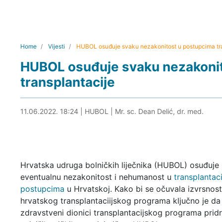
Home
Vijesti
HUBOL osuđuje svaku nezakonitost u postupcima tra
HUBOL osuđuje svaku nezakonit
transplantacije
11.06.2022. 18:31
11.06.2022. 18:24
|
HUBOL
|
Mr. sc. Dean Delić, dr. med.
Hrvatska udruga bolničkih liječnika (HUBOL) osuđuje
eventualnu nezakonitost i nehumanost u
transplantac
postupcima
u Hrvatskoj. Kako bi se očuvala izvrsnost 
hrvatskog transplantaciijskog programa ključno je da 
zdravstveni dionici transplantacijskog programa prid