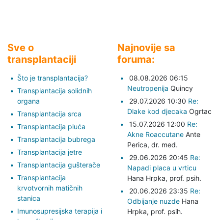
Sve o
Najnovije sa
transplantaciji
foruma:
Što je transplantacija?
08.08.2026 06:15
Neutropenija
Quincy
Transplantacija solidnih
organa
29.07.2026 10:30
Re:
Dlake kod djecaka
Ogrtac
Transplantacija srca
15.07.2026 12:00
Re:
Transplantacija pluća
Akne Roaccutane
Ante
Transplantacija bubrega
Perica,
dr. med.
Transplantacija jetre
29.06.2026 20:45
Re:
Transplantacija gušterače
Napadi placa u vrticu
Transplantacija
Hana Hrpka,
prof. psih.
krvotvornih matičnih
20.06.2026 23:35
Re:
stanica
Odbijanje nuzde
Hana
Imunosupresijska terapija i
Hrpka,
prof. psih.