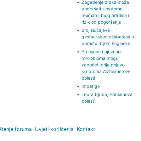
Zagađenje zraka može
pogoršati simptome
reumatoidnog artritisa i
rizik od pogoršanja
Broj slučajeva
gestacijskog dijabetesa u
porastu diljem Engleske
Promjene crijevnog
mikrobioma mogu
započeti prije pojave
simptoma Alzheimerove
bolesti
Impetigo
Lepra (guba, Hansenova
bolest)
ištenje foruma
Uvjeti korištenja
Kontakt