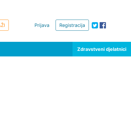
ŽI
Prijava
Registracija
Zdravstveni djelatnici