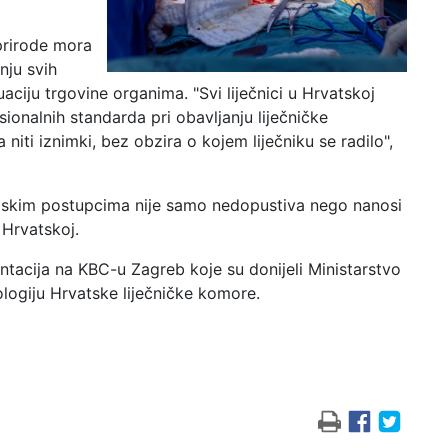
prirode mora
nju svih
aciju trgovine organima. "Svi liječnici u Hrvatskoj
esionalnih standarda pri obavljanju liječničke
niti iznimki, bez obzira o kojem liječniku se radilo",
cijskim postupcima nije samo nedopustiva nego nanosi
Hrvatskoj.
tacija na KBC-u Zagreb koje su donijeli Ministarstvo
ologiju Hrvatske liječničke komore.