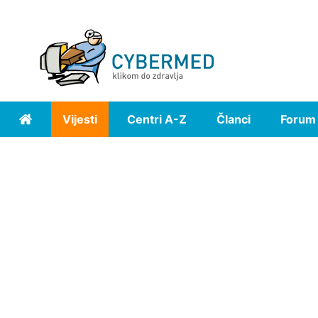
Vijesti
Centri A-Z
Članci
Forum
Home