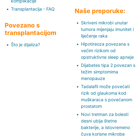
komplikacije
Transplantacija - FAQ
Naše preporuke:
Skriveni mikrobi unutar
Povezano s
tumora mijenjaju imunitet i
transplantacijom
liječenje raka
Hipotireoza povezana s
Što je dijaliza?
većim rizikom od
opstruktivne sleep apneje
Dijabetes tipa 2 povezan s
težim simptomima
menopauze
Tadalafil može povećati
rizik od glaukoma kod
muškaraca s povećanom
prostatom
Novi tretman za bolesti
desni ubija štetne
bakterije, a istovremeno
čuva korisne mikrobe