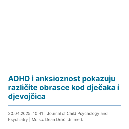
ADHD i anksioznost pokazuju
različite obrasce kod dječaka i
djevojčica
30.04.2025. 11:09
30.04.2025. 10:41
|
Journal of Child Psychology and
Psychiatry
|
Mr. sc. Dean Delić, dr. med.