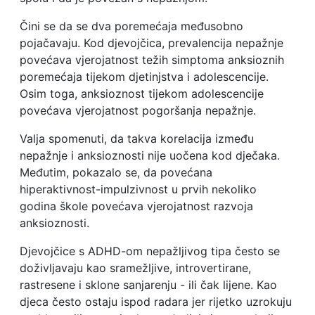
Čini se da se dva poremećaja međusobno
pojačavaju. Kod djevojčica, prevalencija nepažnje
povećava vjerojatnost težih simptoma anksioznih
poremećaja tijekom djetinjstva i adolescencije.
Osim toga, anksioznost tijekom adolescencije
povećava vjerojatnost pogoršanja nepažnje.
Valja spomenuti, da takva korelacija između
nepažnje i anksioznosti nije uočena kod dječaka.
Međutim, pokazalo se, da povećana
hiperaktivnost-impulzivnost u prvih nekoliko
godina škole povećava vjerojatnost razvoja
anksioznosti.
Djevojčice s ADHD-om nepažljivog tipa često se
doživljavaju kao sramežljive, introvertirane,
rastresene i sklone sanjarenju - ili čak lijene. Kao
djeca često ostaju ispod radara jer rijetko uzrokuju