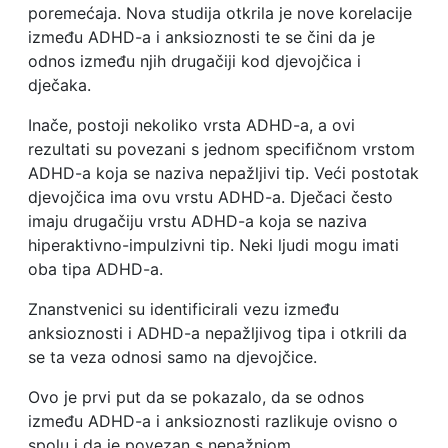
poremećaja. Nova studija otkrila je nove korelacije
između ADHD-a i anksioznosti te se čini da je
odnos između njih drugačiji kod djevojčica i
dječaka.
Inače, postoji nekoliko vrsta ADHD-a, a ovi
rezultati su povezani s jednom specifičnom vrstom
ADHD-a koja se naziva nepažljivi tip. Veći postotak
djevojčica ima ovu vrstu ADHD-a. Dječaci često
imaju drugačiju vrstu ADHD-a koja se naziva
hiperaktivno-impulzivni tip. Neki ljudi mogu imati
oba tipa ADHD-a.
Znanstvenici su identificirali vezu između
anksioznosti i ADHD-a nepažljivog tipa i otkrili da
se ta veza odnosi samo na djevojčice.
Ovo je prvi put da se pokazalo, da se odnos
između ADHD-a i anksioznosti razlikuje ovisno o
spolu i da je povezan s nepažnjom.