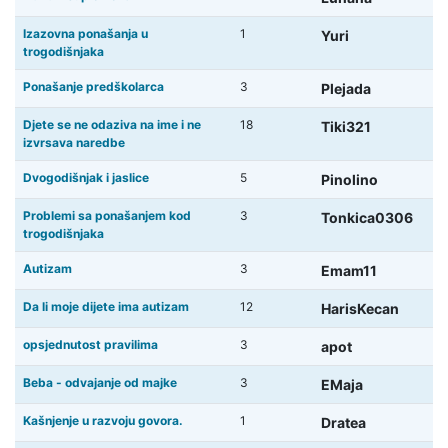
Izazovna ponašanja u
1
Yuri
trogodišnjaka
Ponašanje predškolarca
3
Plejada
Djete se ne odaziva na ime i ne
18
Tiki321
izvrsava naredbe
Dvogodišnjak i jaslice
5
Pinolino
Problemi sa ponašanjem kod
3
Tonkica0306
trogodišnjaka
Autizam
3
Emam11
Da li moje dijete ima autizam
12
HarisKecan
opsjednutost pravilima
3
apot
Beba - odvajanje od majke
3
EMaja
Kašnjenje u razvoju govora.
1
Dratea