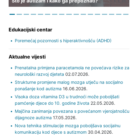
Što je autizam i kako ga prepoznati?
Edukacijski centar
Poremećaj pozornosti s hiperaktivnošću (ADHD)
Aktualne vijesti
Prenatalna primjena paracetamola ne povećava rizike za
neurološki razvoj djeteta
02.07.2026.
Strukturne promjene malog mozga utječu na socijalno
ponašanje kod autizma
16.06.2026.
Visoka doza vitamina D3 u trudnoći može poboljšati
pamćenje djece do 10. godine života
22.05.2026.
Majčina zanimanja povezana s povećanom vjerojatnošću
dijagnoze autizma
17.05.2026.
Nova tehnika stimulacije mozga poboljšava socijalnu
komunikaciju kod djece s autizmom
30.04.2026.