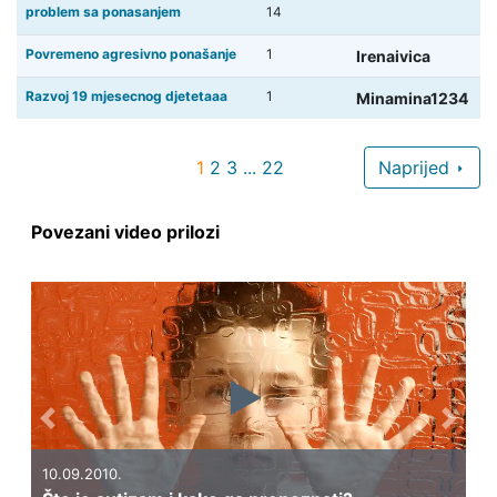
problem sa ponasanjem
14
Povremeno agresivno ponašanje
1
Irenaivica
Razvoj 19 mjesecnog djetetaaa
1
Minamina1234
1
2
3
...
22
Naprijed
Povezani video prilozi
Previous
Next
10.09.2010.