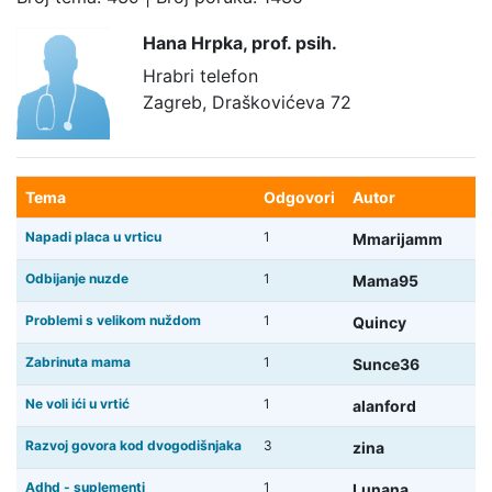
Hana Hrpka,
prof. psih.
Hrabri telefon
Zagreb, Draškovićeva 72
Tema
Odgovori
Autor
Napadi placa u vrticu
1
Mmarijamm
Odbijanje nuzde
1
Mama95
Problemi s velikom nuždom
1
Quincy
Zabrinuta mama
1
Sunce36
Ne voli ići u vrtić
1
alanford
Razvoj govora kod dvogodišnjaka
3
zina
Adhd - suplementi
1
Lunana