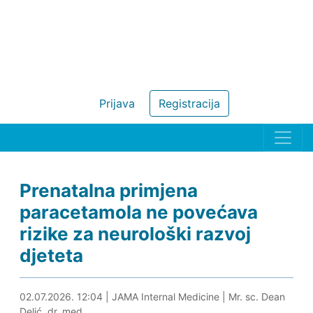
Prijava
Registracija
Prenatalna primjena
paracetamola ne povećava
rizike za neurološki razvoj
djeteta
06.07.2026. 23:49
02.07.2026. 12:04
|
JAMA Internal Medicine
|
Mr. sc. Dean
Delić, dr. med.