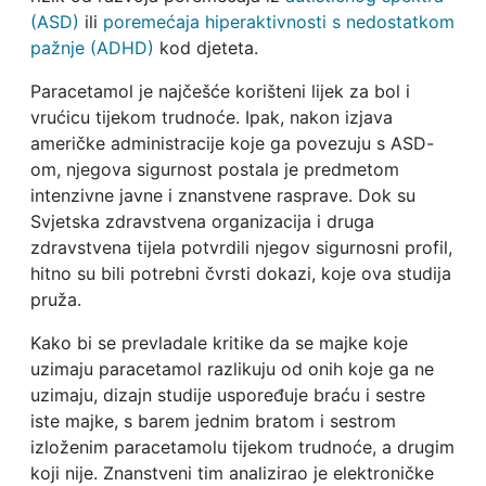
(ASD)
ili
poremećaja hiperaktivnosti s nedostatkom
pažnje (ADHD)
kod djeteta.
Paracetamol je najčešće korišteni lijek za bol i
vrućicu tijekom trudnoće. Ipak, nakon izjava
američke administracije koje ga povezuju s ASD-
om, njegova sigurnost postala je predmetom
intenzivne javne i znanstvene rasprave. Dok su
Svjetska zdravstvena organizacija i druga
zdravstvena tijela potvrdili njegov sigurnosni profil,
hitno su bili potrebni čvrsti dokazi, koje ova studija
pruža.
Kako bi se prevladale kritike da se majke koje
uzimaju paracetamol razlikuju od onih koje ga ne
uzimaju, dizajn studije uspoređuje braću i sestre
iste majke, s barem jednim bratom i sestrom
izloženim paracetamolu tijekom trudnoće, a drugim
koji nije. Znanstveni tim analizirao je elektroničke