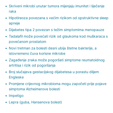
Skriveni mikrobi unutar tumora mijenjaju imunitet i liječenje
raka
Hipotireoza povezana s većim rizikom od opstruktivne sleep
apneje
Dijabetes tipa 2 povezan s težim simptomima menopauze
Tadalafil može povećati rizik od glaukoma kod muškaraca s
povećanom prostatom
Novi tretman za bolesti desni ubija štetne bakterije, a
istovremeno čuva korisne mikrobe
Zagađenje zraka može pogoršati simptome reumatoidnog
artritisa i rizik od pogoršanja
Broj slučajeva gestacijskog dijabetesa u porastu diljem
Engleske
Promjene crijevnog mikrobioma mogu započeti prije pojave
simptoma Alzheimerove bolesti
Impetigo
Lepra (guba, Hansenova bolest)