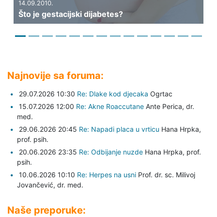
04.08.2010.
ki dijabetes?
Liječenje neplodnosti - 
Najnovije sa foruma:
29.07.2026 10:30
Re: Dlake kod djecaka
Ogrtac
15.07.2026 12:00
Re: Akne Roaccutane
Ante Perica,
dr.
med.
29.06.2026 20:45
Re: Napadi placa u vrticu
Hana Hrpka,
prof. psih.
20.06.2026 23:35
Re: Odbijanje nuzde
Hana Hrpka,
prof.
psih.
10.06.2026 10:10
Re: Herpes na usni
Prof. dr. sc. Milivoj
Jovančević,
dr. med.
Naše preporuke: