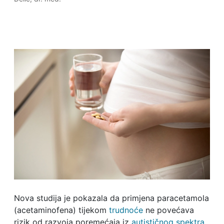
Nova studija je pokazala da primjena paracetamola
(acetaminofena) tijekom
trudnoće
ne povećava
rizik od razvoja poremećaja iz
autističnog spektra