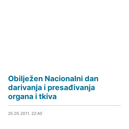
Obilježen Nacionalni dan
darivanja i presađivanja
organa i tkiva
26.05.2011. 00:47
25.05.2011. 22:40