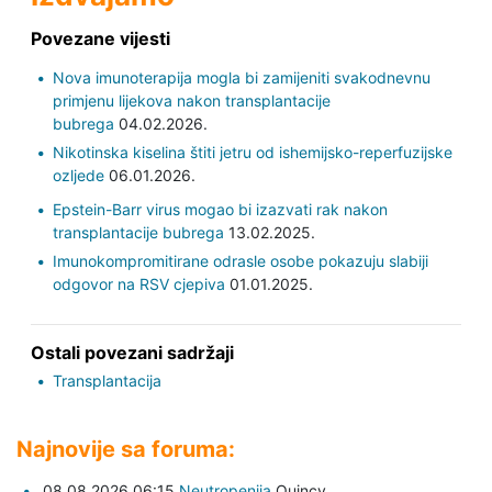
Povezane vijesti
Nova imunoterapija mogla bi zamijeniti svakodnevnu
primjenu lijekova nakon transplantacije
bubrega
04.02.2026.
Nikotinska kiselina štiti jetru od ishemijsko-reperfuzijske
ozljede
06.01.2026.
Epstein-Barr virus mogao bi izazvati rak nakon
transplantacije bubrega
13.02.2025.
Imunokompromitirane odrasle osobe pokazuju slabiji
odgovor na RSV cjepiva
01.01.2025.
Ostali povezani sadržaji
Transplantacija
Najnovije sa foruma:
08.08.2026 06:15
Neutropenija
Quincy