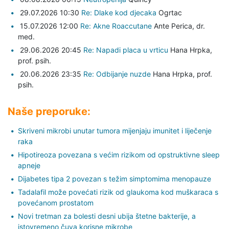
29.07.2026 10:30
Re: Dlake kod djecaka
Ogrtac
15.07.2026 12:00
Re: Akne Roaccutane
Ante Perica,
dr.
med.
29.06.2026 20:45
Re: Napadi placa u vrticu
Hana Hrpka,
prof. psih.
20.06.2026 23:35
Re: Odbijanje nuzde
Hana Hrpka,
prof.
psih.
Naše preporuke:
Skriveni mikrobi unutar tumora mijenjaju imunitet i liječenje
raka
Hipotireoza povezana s većim rizikom od opstruktivne sleep
apneje
Dijabetes tipa 2 povezan s težim simptomima menopauze
Tadalafil može povećati rizik od glaukoma kod muškaraca s
povećanom prostatom
Novi tretman za bolesti desni ubija štetne bakterije, a
istovremeno čuva korisne mikrobe