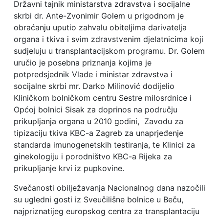
Državni tajnik ministarstva zdravstva i socijalne
skrbi dr. Ante-Zvonimir Golem u prigodnom je
obraćanju uputio zahvalu obiteljima darivatelja
organa i tkiva i svim zdravstvenim djelatnicima koji
sudjeluju u transplantacijskom programu. Dr. Golem
uručio je posebna priznanja kojima je
potpredsjednik Vlade i ministar zdravstva i
socijalne skrbi mr. Darko Milinović dodijelio
Kliničkom bolničkom centru Sestre milosrdnice i
Općoj bolnici Sisak za doprinos na području
prikupljanja organa u 2010 godini, Zavodu za
tipizaciju tkiva KBC-a Zagreb za unaprjeđenje
standarda imunogenetskih testiranja, te Klinici za
ginekologiju i porodništvo KBC-a Rijeka za
prikupljanje krvi iz pupkovine.
Svečanosti obilježavanja Nacionalnog dana nazočili
su ugledni gosti iz Sveučilišne bolnice u Beču,
najpriznatijeg europskog centra za transplantaciju