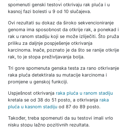
spomenuti genski testovi otkrivaju rak pluća i u
kasnoj fazi bolesti u 9 od 10 slučajeva.
Ovi rezultati su dokaz da široko sekvencioniranje
genoma ima sposobnost da otkrije rak, a ponekad i
rak u ranom stadiju koji se može izliječiti. Što pruža
priliku za daljnje pospješenje otkrivanja
karcinoma. Inače, poznato je da što se ranije otkrije
rak, to je stopa preživljavanja bolja.
Tri gore spomenuta genska testa za rano otkrivanje
raka pluća detektirala su mutacije karcinoma i
promjene u genskoj funkciji.
Uspješnost otkrivanja
raka pluća u ranom stadiju
kretala se od 38 do 51 posto, a otkrivanja
raka
pluća u kasnom stadiju
od 87 do 89 posto.
Također, treba spomenuti da su testovi imali vrlo
nisku stopu lažno pozitivnih rezultata.