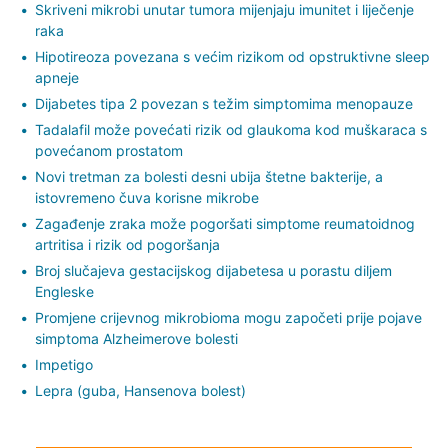
Skriveni mikrobi unutar tumora mijenjaju imunitet i liječenje
raka
Hipotireoza povezana s većim rizikom od opstruktivne sleep
apneje
Dijabetes tipa 2 povezan s težim simptomima menopauze
Tadalafil može povećati rizik od glaukoma kod muškaraca s
povećanom prostatom
Novi tretman za bolesti desni ubija štetne bakterije, a
istovremeno čuva korisne mikrobe
Zagađenje zraka može pogoršati simptome reumatoidnog
artritisa i rizik od pogoršanja
Broj slučajeva gestacijskog dijabetesa u porastu diljem
Engleske
Promjene crijevnog mikrobioma mogu započeti prije pojave
simptoma Alzheimerove bolesti
Impetigo
Lepra (guba, Hansenova bolest)