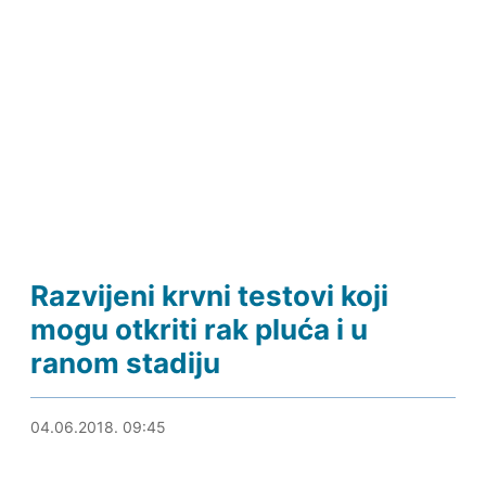
Razvijeni krvni testovi koji
mogu otkriti rak pluća i u
ranom stadiju
04.06.2018. 10:17
04.06.2018. 09:45