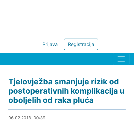
Prijava
Registracija
Tjelovježba smanjuje rizik od
postoperativnih komplikacija u
oboljelih od raka pluća
06.02.2018. 01:11
06.02.2018. 00:39