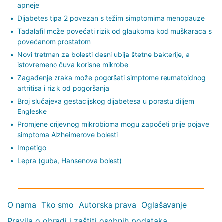
apneje
Dijabetes tipa 2 povezan s težim simptomima menopauze
Tadalafil može povećati rizik od glaukoma kod muškaraca s
povećanom prostatom
Novi tretman za bolesti desni ubija štetne bakterije, a
istovremeno čuva korisne mikrobe
Zagađenje zraka može pogoršati simptome reumatoidnog
artritisa i rizik od pogoršanja
Broj slučajeva gestacijskog dijabetesa u porastu diljem
Engleske
Promjene crijevnog mikrobioma mogu započeti prije pojave
simptoma Alzheimerove bolesti
Impetigo
Lepra (guba, Hansenova bolest)
O nama
Tko smo
Autorska prava
Oglašavanje
Pravila o obradi i zaštiti osobnih podataka