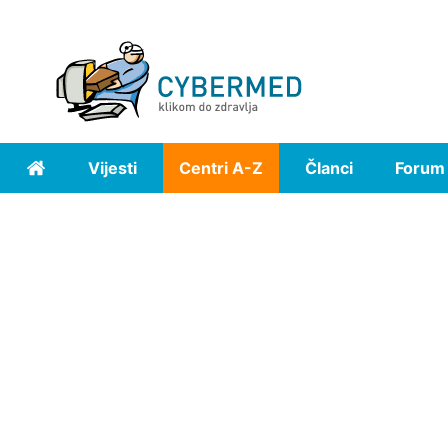
Vijesti
Centri A-Z
Članci
Forum
Home