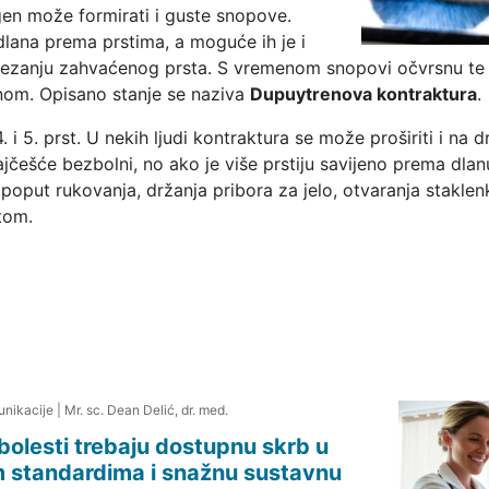
en može formirati i guste snopove.
lana prema prstima, a moguće ih je i
 istezanju zahvaćenog prsta. S vremenom snopovi očvrsnu 
anom. Opisano stanje se naziva
Dupuytrenova kontraktura
.
i 5. prst. U nekih ljudi kontraktura se može proširiti i na d
jčešće bezbolni, no ako je više prstiju savijeno prema dlan
poput rukovanja, držanja pribora za jelo, otvaranja staklen
rtom.
nikacije
|
Mr. sc. Dean Delić, dr. med.
h bolesti trebaju dostupnu skrb u
m standardima i snažnu sustavnu