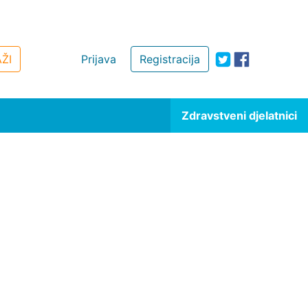
ŽI
Prijava
Registracija
Zdravstveni djelatnici