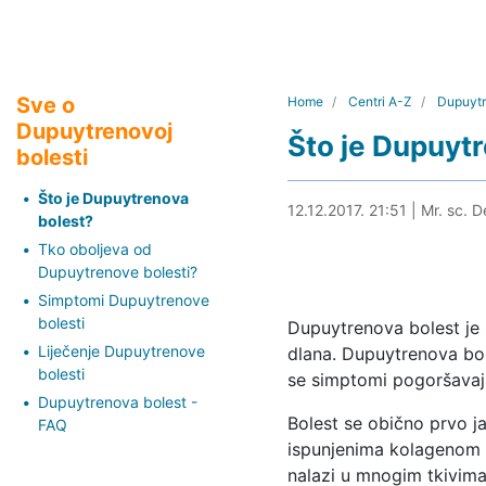
Sve o
Home
Centri A-Z
Dupuytr
Dupuytrenovoj
Što je Dupuyt
bolesti
Što je Dupuytrenova
03.05.2024. 15:13
12.12.2017. 21:51
|
Mr. sc. D
bolest?
Tko oboljeva od
Dupuytrenove bolesti?
Simptomi Dupuytrenove
bolesti
Dupuytrenova bolest je 
Liječenje Dupuytrenove
dlana. Dupuytrenova bol
bolesti
se simptomi pogoršava
Dupuytrenova bolest -
Bolest se obično prvo j
FAQ
ispunjenima kolagenom (
nalazi u mnogim tkivima