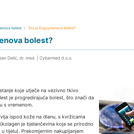
enova bolest
Što je Dupuytrenova bolest?
renova bolest?
ean Delić, dr. med.
|
Cybermed d.o.o.
stanje koje utječe na vezivno tkivo
est je progredirajuća bolest, što znači da
ju s vremenom.
avlja ispod kože na dlanu, s kvržicama
kolagen je bjelančevina koja se prirodno
 u tijelu). Prekomjernim nakupljanjem