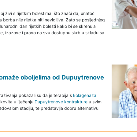
j živi s rijetkim bolestima, što znači da, unatoč
borba nije rijetka niti nevidljiva. Zato se posljednjeg
narodni dan rijetkih bolesti kako bi se skrenula
e, izazove i pravo na svu dostupnu skrb u skladu sa
.
 pomaže oboljelima od Dupuytrenove
raživanja pokazali su da je terapija s
kolagenaza
kovita u liječenju
Dupuytrenove kontrakture
u svim
edovalom stadiju, te predstavlja dobru alternativu