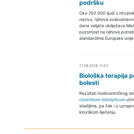
podršku
Oko 250.000 ljudi u Hrvatsko
nazivu, njihova svakodnevna 
dana veljače obilježava Među
pozornost na njihove potreb
standardima Europske unije
17.08.2018. 12:15
17.08.2018. 11:07
Biološka terapija
bolesti
Rezultati mulitcentričkog ist
clostridium histolyticum
učin
stadijima, pa čak i u uznapr
kirurškom liječenju.