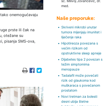
sc. Milivoj Jovančević,
dr.
med.
te tako onemogućavaju
Naše preporuke:
Skriveni mikrobi unutar
ruge prste ili čak na
tumora mijenjaju imunitet i
u, otežane su
liječenje raka
ki, pisanja SMS-ova,
Hipotireoza povezana s
većim rizikom od
opstruktivne sleep apneje
Dijabetes tipa 2 povezan s
težim simptomima
menopauze
Tadalafil može povećati
rizik od glaukoma kod
muškaraca s povećanom
prostatom
Novi tretman za bolesti
desni ubija štetne