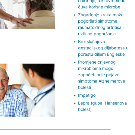
bakterije, a istovremeno
čuva korisne mikrobe
Zagađenje zraka može
pogoršati simptome
reumatoidnog artritisa i
rizik od pogoršanja
Broj slučajeva
gestacijskog dijabetesa u
porastu diljem Engleske
Promjene crijevnog
mikrobioma mogu
započeti prije pojave
simptoma Alzheimerove
bolesti
Impetigo
Lepra (guba, Hansenova
bolest)