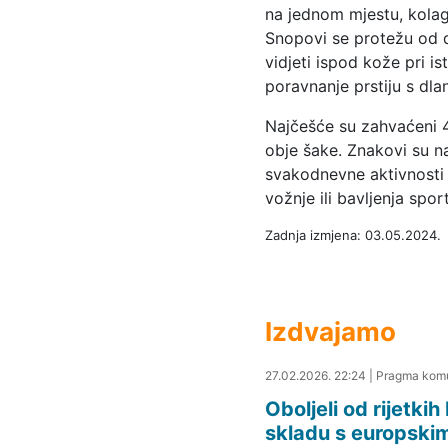
na jednom mjestu, kolag
Snopovi se protežu od d
vidjeti ispod kože pri
poravnanje prstiju s dl
Najčešće su zahvaćeni 4. 
obje šake. Znakovi su na
svakodnevne aktivnosti 
vožnje ili bavljenja spo
Zadnja izmjena: 03.05.2024.
Izdvajamo
28.02.2026. 00:40
27.02.2026. 22:24
|
Pragma komu
Oboljeli od rijetki
skladu s europski