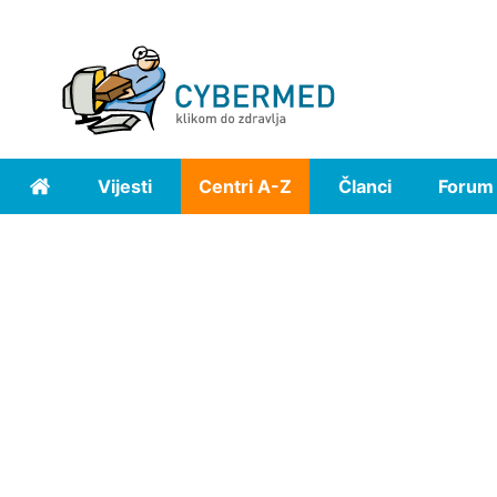
Vijesti
Centri A-Z
Članci
Forum
Home