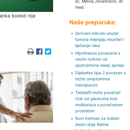
sc. Milivoj Jovančević,
dr.
med.
anka bolesti nije
Naše preporuke:
Skriveni mikrobi unutar
tumora mijenjaju imunitet i
liječenje raka
Hipotireoza povezana s
većim rizikom od
opstruktivne sleep apneje
Dijabetes tipa 2 povezan s
težim simptomima
menopauze
Tadalafil može povećati
rizik od glaukoma kod
muškaraca s povećanom
prostatom
Novi tretman za bolesti
desni ubija štetne