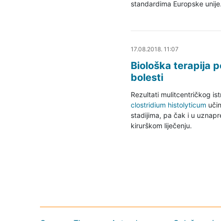
standardima Europske unije
17.08.2018. 12:15
17.08.2018. 11:07
Biološka terapija
bolesti
Rezultati mulitcentričkog ist
clostridium histolyticum
učin
stadijima, pa čak i u uznapr
kirurškom liječenju.