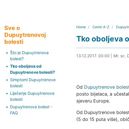
Sve o
Home
Centri A-Z
Dupuytr
Dupuytrenovoj
Tko oboljeva 
bolesti
Što je Dupuytrenova
03.05.2024. 15:13
13.12.2017. 00:00
|
Mr. sc. 
bolest?
Tko oboljeva od
Dupuytrenove bolesti?
Simptomi Dupuytrenove
bolesti
Od
Dupuytrenove bolest
Liječenje Dupuytrenove
posto bijelaca, a učesta
bolesti
sjeveru Europe.
Dupuytrenova bolest -
Od Dupuytrenove bolest
FAQ
(5 do 15 puta više), obič