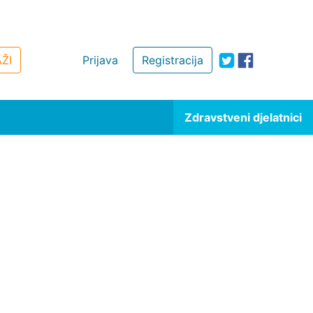
ŽI
Prijava
Registracija
Zdravstveni djelatnici