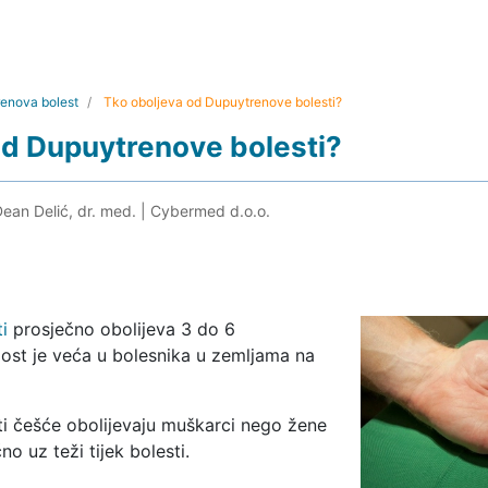
enova bolest
Tko oboljeva od Dupuytrenove bolesti?
od Dupuytrenove bolesti?
Dean Delić, dr. med.
|
Cybermed d.o.o.
i
prosječno obolijeva 3 do 6
lost je veća u bolesnika u zemljama na
i češće obolijevaju muškarci nego žene
no uz teži tijek bolesti.