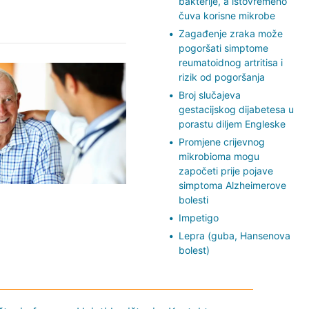
bakterije, a istovremeno
čuva korisne mikrobe
Zagađenje zraka može
pogoršati simptome
reumatoidnog artritisa i
rizik od pogoršanja
Broj slučajeva
gestacijskog dijabetesa u
porastu diljem Engleske
Promjene crijevnog
mikrobioma mogu
započeti prije pojave
simptoma Alzheimerove
bolesti
Impetigo
Lepra (guba, Hansenova
bolest)