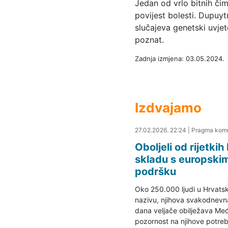
Jedan od vrlo bitnih čim
povijest bolesti. Dupuy
slučajeva genetski uvjet
poznat.
Zadnja izmjena: 03.05.2024.
Izdvajamo
28.02.2026. 00:40
27.02.2026. 22:24
|
Pragma komu
Oboljeli od rijetki
skladu s europski
podršku
Oko 250.000 ljudi u Hrvatsko
nazivu, njihova svakodnevna 
dana veljače obilježava Među
pozornost na njihove potreb