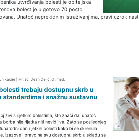
benika utvrđivanja bolesti je obiteljska
trenova bolest je u gotovo 70 posto
ovana. Unatoč neprekidnim istraživanjima, pravi uzrok nast
nikacije
|
Mr. sc. Dean Delić, dr. med.
h bolesti trebaju dostupnu skrb u
m standardima i snažnu sustavnu
j živi s rijetkim bolestima, što znači da, unatoč
borba nije rijetka niti nevidljiva. Zato se posljednjeg
narodni dan rijetkih bolesti kako bi se skrenula
e, izazove i pravo na svu dostupnu skrb u skladu sa