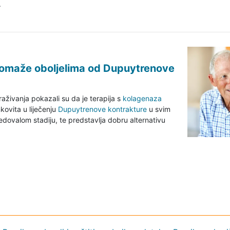
.
 pomaže oboljelima od Dupuytrenove
raživanja pokazali su da je terapija s
kolagenaza
kovita u liječenju
Dupuytrenove kontrakture
u svim
edovalom stadiju, te predstavlja dobru alternativu