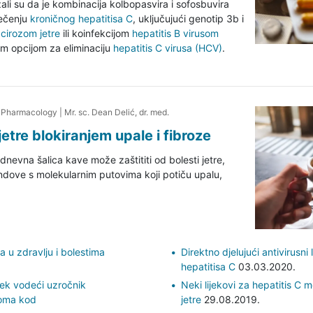
ali su da je kombinacija kolbopasvira i sofosbuvira
iječenju
kroničnog hepatitisa C
, uključujući genotip 3b i
m
cirozom jetre
ili koinfekcijom
hepatitis B virusom
om opcijom za eliminaciju
hepatitis C virusa (HCV)
.
 Pharmacology
|
Mr. sc. Dean Delić, dr. med.
jetre blokiranjem upale i fibroze
dnevna šalica kave može zaštititi od bolesti jetre,
ndove s molekularnim putovima koji potiču upalu,
a u zdravlju i bolestima
Direktno djelujući antivirusni l
hepatitisa C
03.03.2020.
ijek vodeći uzročnik
Neki lijekovi za hepatitis C 
noma kod
jetre
29.08.2019.