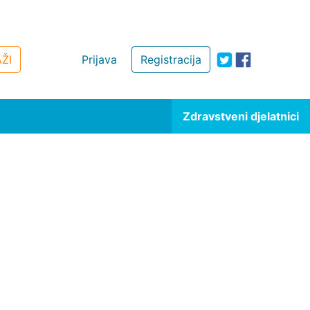
ŽI
Prijava
Registracija
Zdravstveni djelatnici