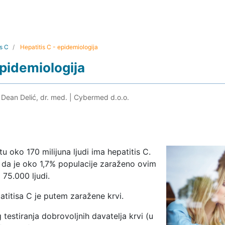
is C
Hepatitis C - epidemiologija
epidemiologija
 Dean Delić, dr. med.
|
Cybermed d.o.o.
tu oko 170 milijuna ljudi ima hepatitis C.
 da je oko 1,7% populacije zaraženo ovim
 75.000 ljudi.
atitisa C je putem zaražene krvi.
estiranja dobrovoljnih davatelja krvi (u