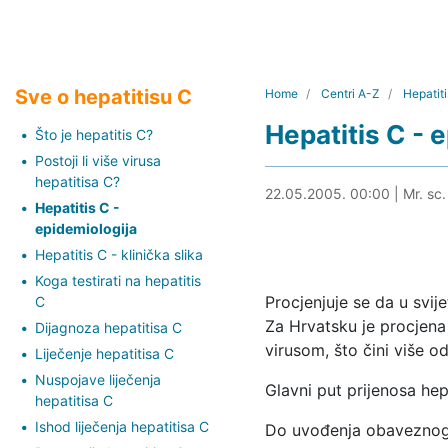
Sve o hepatitisu C
Home
Centri A-Z
Hepatit
Hepatitis C - 
Što je hepatitis C?
Postoji li više virusa
hepatitisa C?
26.05.2024. 00:40
22.05.2005. 00:00
|
Mr. sc.
Hepatitis C -
epidemiologija
Hepatitis C - klinička slika
Koga testirati na hepatitis
Procjenjuje se da u svije
C
Za Hrvatsku je procjena
Dijagnoza hepatitisa C
virusom, što čini više od
Liječenje hepatitisa C
Nuspojave liječenja
Glavni put prijenosa hep
hepatitisa C
Ishod liječenja hepatitisa C
Do uvođenja obaveznog t