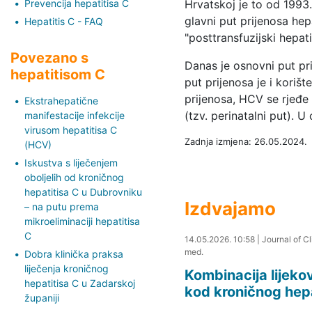
Prevencija hepatitisa C
Hrvatskoj je to od 1993.)
glavni put prijenosa hep
Hepatitis C - FAQ
"posttransfuzijski hepatit
Povezano s
Danas je osnovni put pri
hepatitisom C
put prijenosa je i koriš
prijenosa, HCV se rjeđe
Ekstrahepatične
(tzv. perinatalni put). 
manifestacije infekcije
virusom hepatitisa C
Zadnja izmjena: 26.05.2024.
(HCV)
Iskustva s liječenjem
oboljelih od kroničnog
hepatitisa C u Dubrovniku
Izdvajamo
– na putu prema
mikroeliminaciji hepatitisa
C
14.05.2026. 11:11
14.05.2026. 10:58
|
Journal of C
med.
Dobra klinička praksa
liječenja kroničnog
Kombinacija lijeko
hepatitisa C u Zadarskoj
kod kroničnog hepa
županiji