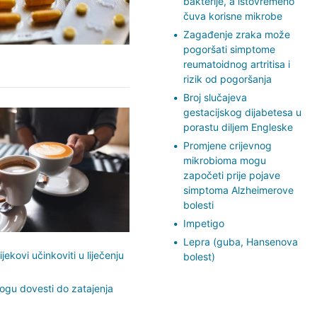
bakterije, a istovremeno
čuva korisne mikrobe
Zagađenje zraka može
pogoršati simptome
reumatoidnog artritisa i
rizik od pogoršanja
Broj slučajeva
gestacijskog dijabetesa u
porastu diljem Engleske
Promjene crijevnog
mikrobioma mogu
započeti prije pojave
simptoma Alzheimerove
bolesti
Impetigo
Lepra (guba, Hansenova
ijekovi učinkoviti u liječenju
bolest)
mogu dovesti do zatajenja