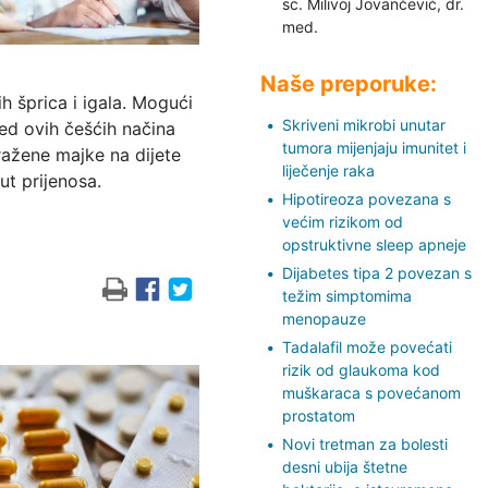
sc. Milivoj Jovančević,
dr.
med.
Naše preporuke:
h šprica i igala. Mogući
Skriveni mikrobi unutar
red ovih češćih načina
tumora mijenjaju imunitet i
ražene majke na dijete
liječenje raka
ut prijenosa.
Hipotireoza povezana s
većim rizikom od
opstruktivne sleep apneje
Dijabetes tipa 2 povezan s
težim simptomima
menopauze
Tadalafil može povećati
rizik od glaukoma kod
muškaraca s povećanom
prostatom
Novi tretman za bolesti
desni ubija štetne