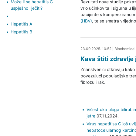
Može li se hepatitis C
Rezultati nove studije pokaz
uspješno liječiti?
vrlo učinkovita i sigurna u l
pacijente s kompenzirano
(HBV)
, te se smatra vrijedn
Hepatitis A
Hepatitis B
23.09.2025. 11:05
23.09.2025. 10:52
|
Biochemical
Kava štiti zdravlje 
Znanstvenici otkrivaju kako 
povezujući populacijske tre
fibrozu i rak.
Višestruka uloga bilirubin
jetre
07.11.2024.
Virus hepatitisa C još uv
hepatocelularnog karci