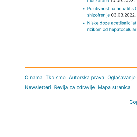
muškaraca
10.09.2023.
Pozitivnost na hepatitis
shizofrenije
03.03.2022.
Niske doze acetilsalicil
rizikom od hepatocelula
O nama
Tko smo
Autorska prava
Oglašavanje
Newsletteri
Revija za zdravlje
Mapa stranica
Co