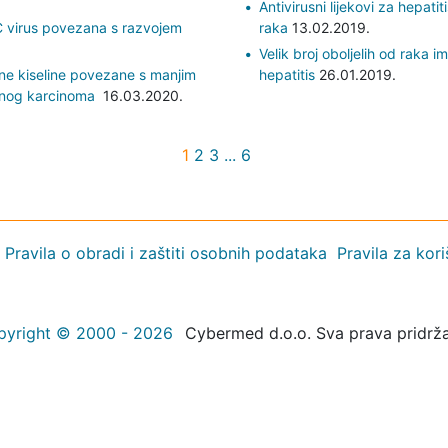
Antivirusni lijekovi za hepatit
 C virus povezana s razvojem
raka
13.02.2019.
Velik broj oboljelih od raka i
atne kiseline povezane s manjim
hepatitis
26.01.2019.
rnog karcinoma
16.03.2020.
1
2
3
...
6
Pravila o obradi i zaštiti osobnih podataka
Pravila za kor
pyright © 2000 - 2026
Cybermed d.o.o. Sva prava pridrž