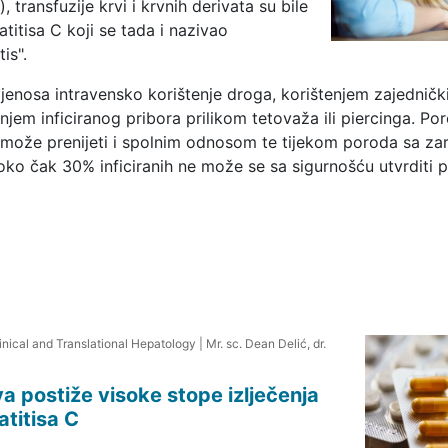
, transfuzije krvi i krvnih derivata su bile
atitisa C koji se tada i nazivao
is".
jenosa intravensko korištenje droga, korištenjem zajednički
tenjem inficiranog pribora prilikom tetovaža ili piercinga. Po
 može prenijeti i spolnim odnosom te tijekom poroda sa za
U oko čak 30% inficiranih ne može se sa sigurnošću utvrditi p
linical and Translational Hepatology
|
Mr. sc. Dean Delić, dr.
va postiže visoke stope izlječenja
titisa C