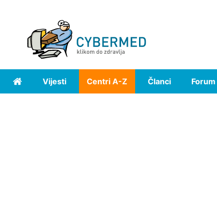
Vijesti
Centri A-Z
Članci
Forum
Home