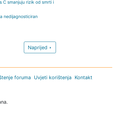
is C smanjuju rizik od smrti i
ma nedijagnosticiran
Naprijed
ištenje foruma
Uvjeti korištenja
Kontakt
ana.