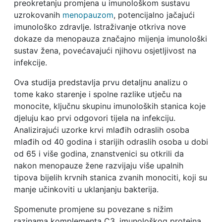
preokretanju promjena u imunološkom sustavu
uzrokovanih
menopauzom
, potencijalno jačajući
imunološko zdravlje. Istraživanje otkriva nove
dokaze da menopauza značajno mijenja imunološki
sustav žena, povećavajući njihovu osjetljivost na
infekcije.
Ova studija predstavlja prvu detaljnu analizu o
tome kako starenje i spolne razlike utječu na
monocite, ključnu skupinu imunoloških stanica koje
djeluju kao prvi odgovori tijela na infekciju.
Analizirajući uzorke krvi mlađih odraslih osoba
mlađih od 40 godina i starijih odraslih osoba u dobi
od 65 i više godina, znanstvenici su otkrili da
nakon menopauze žene razvijaju više upalnih
tipova bijelih krvnih stanica zvanih monociti, koji su
manje učinkoviti u uklanjanju bakterija.
Spomenute promjene su povezane s nižim
razinama komplementa C3, imunološkog proteina