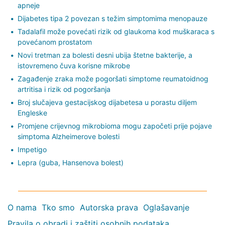
apneje
Dijabetes tipa 2 povezan s težim simptomima menopauze
Tadalafil može povećati rizik od glaukoma kod muškaraca s
povećanom prostatom
Novi tretman za bolesti desni ubija štetne bakterije, a
istovremeno čuva korisne mikrobe
Zagađenje zraka može pogoršati simptome reumatoidnog
artritisa i rizik od pogoršanja
Broj slučajeva gestacijskog dijabetesa u porastu diljem
Engleske
Promjene crijevnog mikrobioma mogu započeti prije pojave
simptoma Alzheimerove bolesti
Impetigo
Lepra (guba, Hansenova bolest)
O nama
Tko smo
Autorska prava
Oglašavanje
Pravila o obradi i zaštiti osobnih podataka