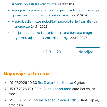
srčanih bolesti tijekom života
21.03.2026.
Menopauza povezana sa smanjenim volumenom mozga
i povećanim simptomima anksioznosti
27.01.2026.
Masturbacija može poboljšati raspoloženje i san tijekom
menopauze
24.11.2025.
Ranija menopauza i smanjena srčana funkcija mogu
negativno utjecati na zdravlje mozga
22.10.2025.
1
2
3
...
20
Naprijed
Najnovije sa foruma:
29.07.2026 10:30
Re: Dlake kod djecaka
Ogrtac
15.07.2026 12:00
Re: Akne Roaccutane
Ante Perica,
dr.
med.
29.06.2026 20:45
Re: Napadi placa u vrticu
Hana Hrpka,
prof. psih.