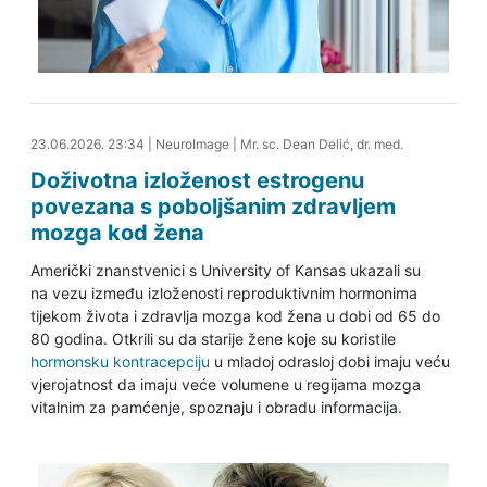
24.06.2026. 15:23
23.06.2026. 23:34
|
NeuroImage
|
Mr. sc. Dean Delić, dr. med.
Doživotna izloženost estrogenu
povezana s poboljšanim zdravljem
mozga kod žena
Američki znanstvenici s University of Kansas ukazali su
na vezu između izloženosti reproduktivnim hormonima
tijekom života i zdravlja mozga kod žena u dobi od 65 do
80 godina. Otkrili su da starije žene koje su koristile
hormonsku kontracepciju
u mladoj odrasloj dobi imaju veću
vjerojatnost da imaju veće volumene u regijama mozga
vitalnim za pamćenje, spoznaju i obradu informacija.