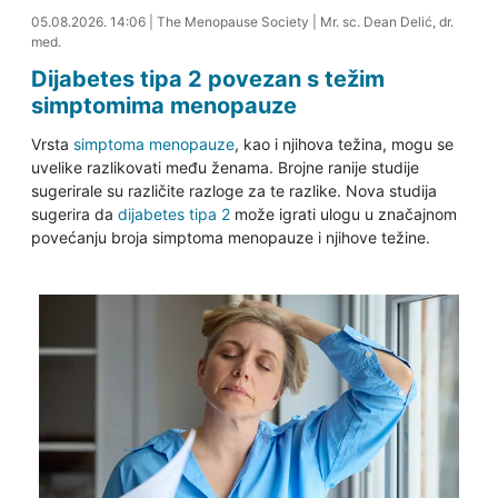
05.08.2026. 14:16
05.08.2026. 14:06
|
The Menopause Society
|
Mr. sc. Dean Delić, dr.
med.
Dijabetes tipa 2 povezan s težim
simptomima menopauze
Vrsta
simptoma menopauze
, kao i njihova težina, mogu se
uvelike razlikovati među ženama. Brojne ranije studije
sugerirale su različite razloge za te razlike. Nova studija
sugerira da
dijabetes tipa 2
može igrati ulogu u značajnom
povećanju broja simptoma menopauze i njihove težine.