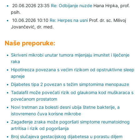
20.06.2026 23:35
Re: Odbijanje nuzde
Hana Hrpka,
prof.
psih.
10.06.2026 10:10
Re: Herpes na usni
Prof. dr. sc. Milivoj
Jovančević,
dr. med.
Naše preporuke:
Skriveni mikrobi unutar tumora mijenjaju imunitet i liječenje
raka
Hipotireoza povezana s većim rizikom od opstruktivne sleep
apneje
Dijabetes tipa 2 povezan s težim simptomima menopauze
Tadalafil može povećati rizik od glaukoma kod muškaraca s
povećanom prostatom
Novi tretman za bolesti desni ubija štetne bakterije, a
istovremeno čuva korisne mikrobe
Zagađenje zraka može pogoršati simptome reumatoidnog
artritisa i rizik od pogoršanja
Broj slučajeva gestacijskog dijabetesa u porastu diljem