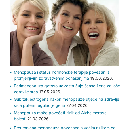
Menopauza i status hormonske terapije povezani s
promjenjivim zdravstvenim ponašanjima
19.06.2026.
Perimenopauza gotovo udvostručuje šanse žena za loše
zdravlje srca
17.05.2026.
Gubitak estrogena nakon menopauze utječe na zdravlje
srca putem regulacije gena
27.04.2026.
Menopauza može povećati rizik od Alzheimerove
bolesti
21.03.2026.
Preuranjena menopauza povezana s većim rizikom od