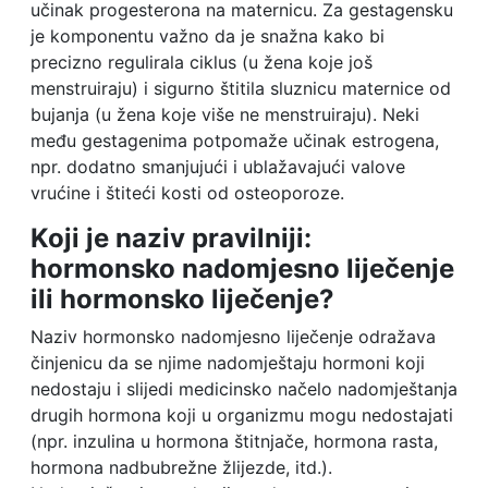
učinak progesterona na maternicu. Za gestagensku
je komponentu važno da je snažna kako bi
precizno regulirala ciklus (u žena koje još
menstruiraju) i sigurno štitila sluznicu maternice od
bujanja (u žena koje više ne menstruiraju). Neki
među gestagenima potpomaže učinak estrogena,
npr. dodatno smanjujući i ublažavajući valove
vrućine i štiteći kosti od osteoporoze.
Koji je naziv pravilniji:
hormonsko nadomjesno liječenje
ili hormonsko liječenje?
Naziv hormonsko nadomjesno liječenje odražava
činjenicu da se njime nadomještaju hormoni koji
nedostaju i slijedi medicinsko načelo nadomještanja
drugih hormona koji u organizmu mogu nedostajati
(npr. inzulina u hormona štitnjače, hormona rasta,
hormona nadbubrežne žlijezde, itd.).