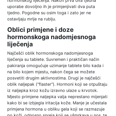
hormonskog liječenja. Nakon prva dva tjedna
uporabe dovoljno ih je primjenjivati dva puta
tjedno. Pogodne su osim toga i zato jer ne
ostavljaju mrlje na rublju.
Oblici primjene i doze
hormonskoga nadomjesnoga
liječenja
Najčešći oblik hormonskoga nadomjesnoga
liječenja su tablete. Suvremen i praktičan način
pakiranja omogućuje uzimanje tablete bilo kada i
na bilo kojem mjestu, nakon čega se možete
posvetiti drugim aktivnostima. Drugi je najčešći
oblik naljepak ("flaster"). Hormoni koji se otpuštaju
iz naljepka kroz kožu izravno ulaze u krvotok.
Mjesto primjene naljepka valja neprestano mijenjati
kako bi se izbjegla iritacija kože. Manje je učestala
primjena hormona u obliku gela koji se razmazuje
po koži, odnosno spreja koji se ušmrkava u nos, te