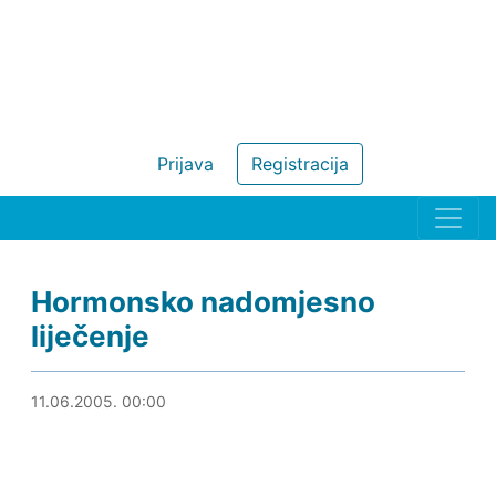
Prijava
Registracija
Hormonsko nadomjesno
liječenje
21.08.2019. 00:10
11.06.2005. 00:00