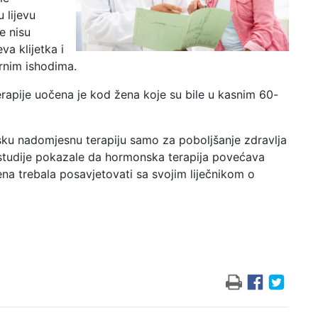
 lijevu
e nisu
va klijetka i
arnim ishodima.
apije uočena je kod žena koje su bile u kasnim 60-
sku nadomjesnu terapiju samo za poboljšanje zdravlja
e studije pokazale da hormonska terapija povećava
ena trebala posavjetovati sa svojim liječnikom o