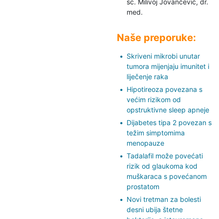
sc. Milivoj Jovančević,
dr.
med.
Naše preporuke:
Skriveni mikrobi unutar
tumora mijenjaju imunitet i
liječenje raka
Hipotireoza povezana s
većim rizikom od
opstruktivne sleep apneje
Dijabetes tipa 2 povezan s
težim simptomima
menopauze
Tadalafil može povećati
rizik od glaukoma kod
muškaraca s povećanom
prostatom
Novi tretman za bolesti
desni ubija štetne