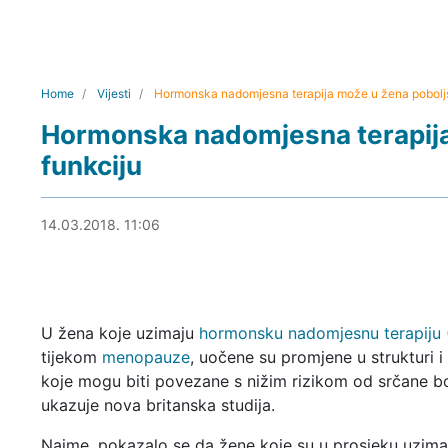
Home
Vijesti
Hormonska nadomjesna terapija može u žena poboljš
Hormonska nadomjesna terapija
funkciju
15.03.2018. 11:56
14.03.2018. 11:06
U žena koje uzimaju
hormonsku nadomjesnu terapiju
tijekom
menopauze
, uočene su promjene u strukturi i 
koje mogu biti povezane s nižim rizikom od srčane bo
ukazuje nova britanska studija.
Naime, pokazalo se da žene koje su u prosjeku uzima