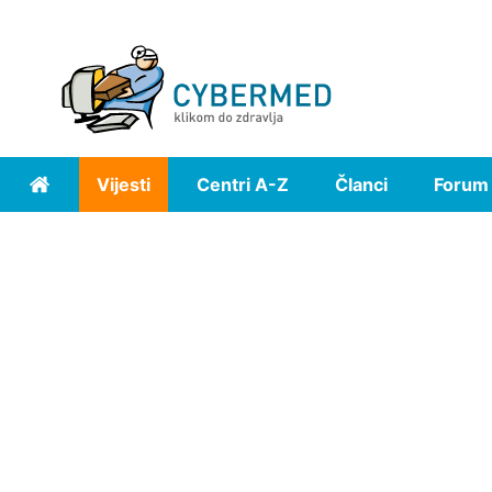
Vijesti
Centri A-Z
Članci
Forum
Home