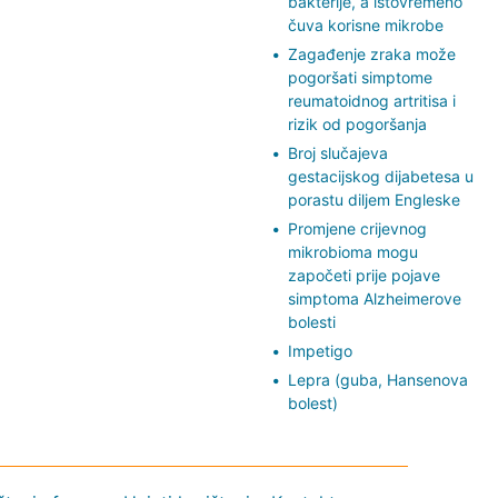
bakterije, a istovremeno
čuva korisne mikrobe
Zagađenje zraka može
pogoršati simptome
reumatoidnog artritisa i
rizik od pogoršanja
Broj slučajeva
gestacijskog dijabetesa u
porastu diljem Engleske
Promjene crijevnog
mikrobioma mogu
započeti prije pojave
simptoma Alzheimerove
bolesti
Impetigo
Lepra (guba, Hansenova
bolest)