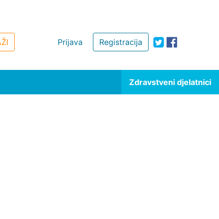
ŽI
Prijava
Registracija
Zdravstveni djelatnici