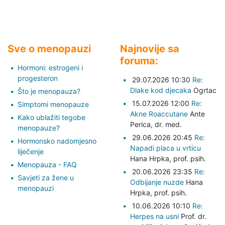
Sve o menopauzi
Najnovije sa
foruma:
Hormoni: estrogeni i
progesteron
29.07.2026 10:30
Re:
Dlake kod djecaka
Ogrtac
Što je menopauza?
15.07.2026 12:00
Re:
Simptomi menopauze
Akne Roaccutane
Ante
Kako ublažiti tegobe
Perica,
dr. med.
menopauze?
29.06.2026 20:45
Re:
Hormonsko nadomjesno
Napadi placa u vrticu
liječenje
Hana Hrpka,
prof. psih.
Menopauza - FAQ
20.06.2026 23:35
Re:
Savjeti za žene u
Odbijanje nuzde
Hana
menopauzi
Hrpka,
prof. psih.
10.06.2026 10:10
Re:
Herpes na usni
Prof. dr.