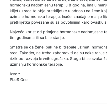
hormonsku nadomjesnu terapiju 8 godina, imaju manju
klijetku srca te obje pretklijetke u odnosu na žene koj
uzimale hormonsku terapiju. Inače, značajno manje lije
pretklijetka povezane su sa povoljnijim kardiovaskul
Najveća korist od primjene hormonske nadomjesne ter
tim godinama ili su bile starije.
Smatra se da žene ipak ne bi trebale uzimati hormon
srca. Također, ne treba zaboraaviti da su neke ranij
rizik od razvoja krvnih ugrušaka. Stoga bi se svaka ž
uzimanju hormonske terapije.
Izvor:
PLoS One