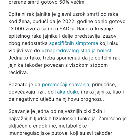
prerane smrti gotovo 50% većim.
Epitelni rak jajnika je glavni uzrok smrti od raka
kod žena, budući da je 2022. godine odnio gotovo
13.000 života samo u SAD-u. Rano otkrivanje
epitelnog raka jajnika i dalje predstavlja izazov
zbog nedostatka
specifičnih simptoma
koji nisu
vidljivi sve do
uznapredovalog stadija bolesti
.
Jednako tako, treba spomenuti da je epitelni rak
jajnika također povezan s visokom stopom
recidiva.
Poznato je da
poremećaji spavanja
, primjerice,
povećavaju rizik od
raka dojke
i raka jajnika, kao i
da negativno utječu na njihovu prognozu.
Spavanje je jedna od najvažnijih cikličkih i
najvažnijih ljudskih fizioloških funkcija. Zamršeno je
uključen u endokrine, metaboličke i
imunoregulacijske putove, koji su svi također