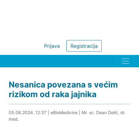
Prijava
Registracija
Nesanica povezana s većim
rizikom od raka jajnika
05.06.2024. 12:54
05.06.2024. 12:37
|
eBioMedicine
|
Mr. sc. Dean Delić, dr.
med.