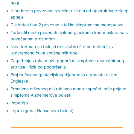
raka
Hipotireoza povezana s većim rizikom od opstruktivne sleep
apneje
Dijabetes tipa 2 povezan s težim simptomima menopauze
Tadalafil može povećati rizik od glaukoma kod muškaraca s
povećanom prostatom
Novi tretman za bolesti desni ubija štetne bakterije, a
istovremeno čuva korisne mikrobe
Zagađenje zraka može pogoršati simptome reumatoidnog
artritisa i rizik od pogoršanja
Broj slučajeva gestacijskog dijabetesa u porastu diljem
Engleske
Promjene crijevnog mikrobioma mogu započeti prije pojave
simptoma Alzheimerove bolesti
Impetigo
Lepra (guba, Hansenova bolest)