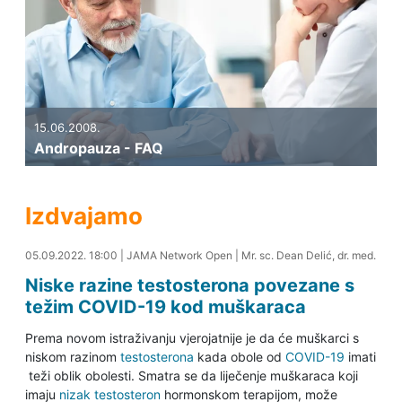
15.06.2008.
Andropauza - FAQ
Izdvajamo
06.09.2022. 20:11
05.09.2022. 18:00
|
JAMA Network Open
|
Mr. sc. Dean Delić, dr. med.
Niske razine testosterona povezane s
težim COVID-19 kod muškaraca
Prema novom istraživanju vjerojatnije je da će muškarci s
niskom razinom
testosterona
kada obole od
COVID-19
imati
teži oblik obolesti. Smatra se da liječenje muškaraca koji
imaju
nizak testosteron
hormonskom terapijom, može