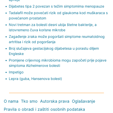
Dijabetes tipa 2 povezan s težim simptomima menopauze
Tadalafil može povećati rizik od glaukoma kod muškaraca s
povećanom prostatom
Novi tretman za bolesti desni ubija štetne bakterije, a
istovremeno čuva korisne mikrobe
Zagađenje zraka može pogoršati simptome reumatoidnog
artritisa i rizik od pogoršanja
Broj slučajeva gestacijskog dijabetesa u porastu diljem
Engleske
Promjene crijevnog mikrobioma mogu započeti prije pojave
simptoma Alzheimerove bolesti
Impetigo
Lepra (guba, Hansenova bolest)
O nama
Tko smo
Autorska prava
Oglašavanje
Pravila o obradi i zaštiti osobnih podataka