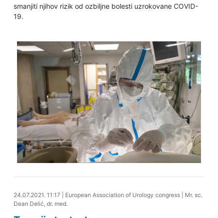
smanjiti njihov rizik od ozbiljne bolesti uzrokovane COVID-
19.
24.07.2021. 11:39
24.07.2021. 11:17
|
European Association of Urology congress
|
Mr. sc.
Dean Delić, dr. med.