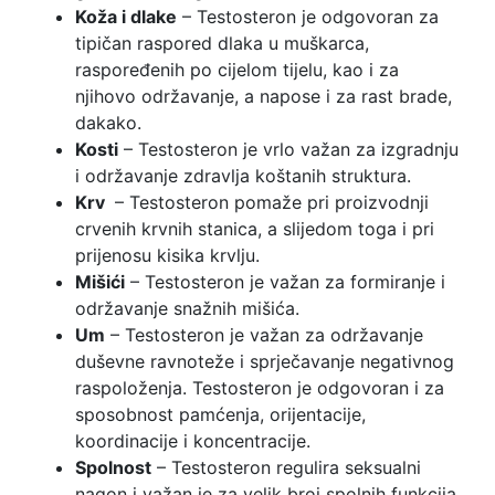
Koža i dlake
– Testosteron je odgovoran za
tipičan raspored dlaka u muškarca,
raspoređenih po cijelom tijelu, kao i za
njihovo održavanje, a napose i za rast brade,
dakako.
Kosti
– Testosteron je vrlo važan za izgradnju
i održavanje zdravlja koštanih struktura.
Krv
– Testosteron pomaže pri proizvodnji
crvenih krvnih stanica, a slijedom toga i pri
prijenosu kisika krvlju.
Mišići
– Testosteron je važan za formiranje i
održavanje snažnih mišića.
Um
– Testosteron je važan za održavanje
duševne ravnoteže i sprječavanje negativnog
raspoloženja. Testosteron je odgovoran i za
sposobnost pamćenja, orijentacije,
koordinacije i koncentracije.
Spolnost
– Testosteron regulira seksualni
nagon i važan je za velik broj spolnih funkcija.