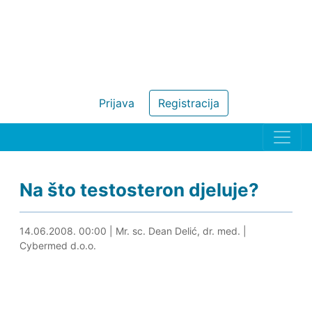
Prijava
Registracija
Na što testosteron djeluje?
30.04.2024. 19:49
14.06.2008. 00:00
|
Mr. sc. Dean Delić, dr. med.
|
Cybermed d.o.o.