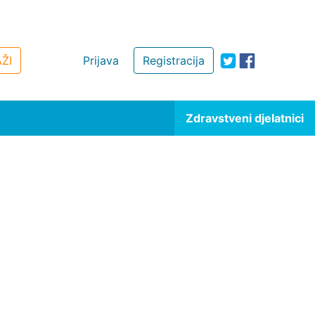
ŽI
Prijava
Registracija
Zdravstveni djelatnici