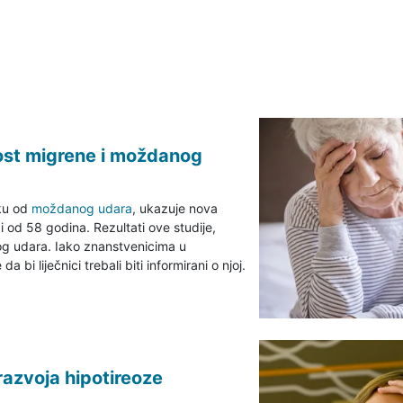
nost migrene i moždanog
ku od
moždanog udara
, ukazuje nova
i od 58 godina. Rezultati ove studije,
g udara. Iako znanstvenicima u
bi liječnici trebali biti informirani o njoj.
razvoja hipotireoze