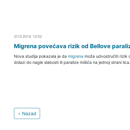
21.12.2014. 14:13
21.12.2014. 13:52
Migrena povećava rizik od Bellove parali
Nova studija pokazala je da
migrena
može udvostručiti rizik 
dolazi do nagle slabosti ili paralize mišića na jednoj strani lica
Nazad