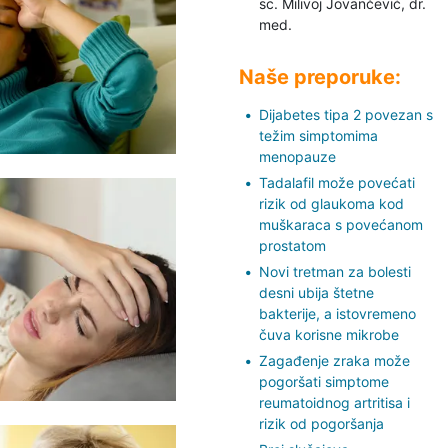
sc. Milivoj Jovančević,
dr.
med.
Naše preporuke:
Dijabetes tipa 2 povezan s
težim simptomima
menopauze
Tadalafil može povećati
rizik od glaukoma kod
muškaraca s povećanom
prostatom
Novi tretman za bolesti
desni ubija štetne
bakterije, a istovremeno
čuva korisne mikrobe
Zagađenje zraka može
pogoršati simptome
reumatoidnog artritisa i
rizik od pogoršanja