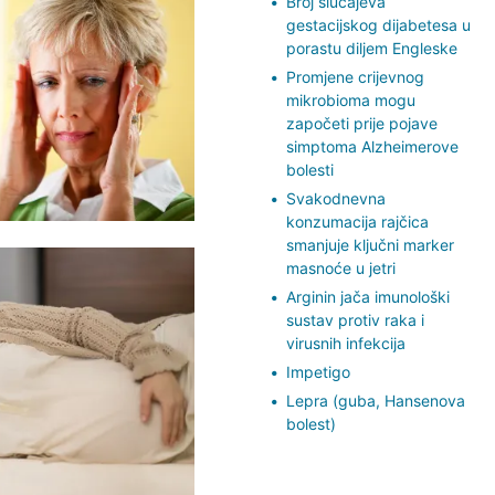
Broj slučajeva
gestacijskog dijabetesa u
porastu diljem Engleske
Promjene crijevnog
mikrobioma mogu
započeti prije pojave
simptoma Alzheimerove
bolesti
Svakodnevna
konzumacija rajčica
smanjuje ključni marker
masnoće u jetri
Arginin jača imunološki
sustav protiv raka i
virusnih infekcija
Impetigo
Lepra (guba, Hansenova
bolest)