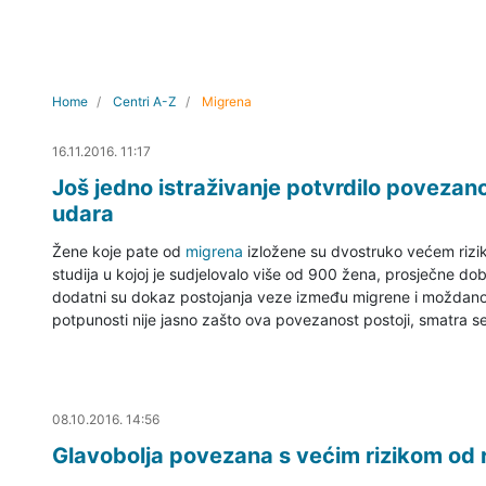
Home
Centri A-Z
Migrena
16.11.2016. 11:53
16.11.2016. 11:17
Još jedno istraživanje potvrdilo poveza
udara
Žene koje pate od
migrena
izložene su dvostruko većem rizi
studija u kojoj je sudjelovalo više od 900 žena, prosječne dob
dodatni su dokaz postojanja veze između migrene i moždano
potpunosti nije jasno zašto ova povezanost postoji, smatra se da 
08.10.2016. 15:39
08.10.2016. 14:56
Glavobolja povezana s većim rizikom od 