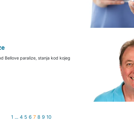
ze
od Bellove paralize, stanja kod kojeg
.
1
...
4
5
6
7
8
9
10