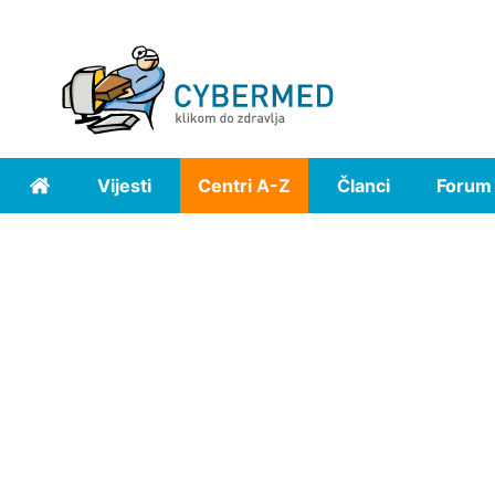
Vijesti
Centri A-Z
Članci
Forum
Home