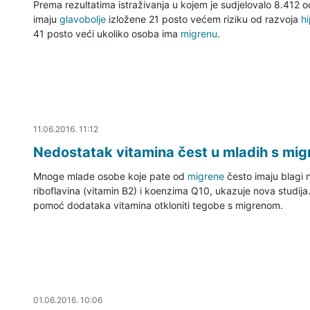
Prema rezultatima istraživanja u kojem je sudjelovalo 8.412 o
imaju
glavobolje
izložene 21 posto većem riziku od razvoja
hi
41 posto veći ukoliko osoba ima
migrenu
.
11.06.2016. 11:44
11.06.2016. 11:12
Nedostatak vitamina čest u mladih s mi
Mnoge mlade osobe koje pate od
migrene
često imaju blagi n
riboflavina (vitamin B2) i koenzima Q10, ukazuje nova studija
pomoć dodataka vitamina otkloniti tegobe s migrenom.
01.06.2016. 10:24
01.06.2016. 10:06