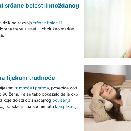
d srčane bolesti i moždanog
 rizik od razvoja
srčane bolesti
i
igrena trebala uzeti u obzir kao marker
na.
a tijekom trudnoće
 tijekom
trudnoće
i
poroda
, posebice kod
alo 90 žena. Pa se tako pokazalo da je oko
od koje dolazi do značajnog
povišenja
ćoj populaciji ima spomenutu
komplikaciju