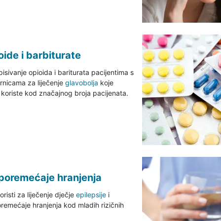
ide i barbiturate
sivanje opioida i bariturata pacijentima s
rnicama za liječenje
glavobolja
koje
 koriste kod značajnog broja pacijenata.
 poremećaje hranjenja
risti za liječenje dječje
epilepsije
i
oremećaje hranjenja kod mladih rizičnih