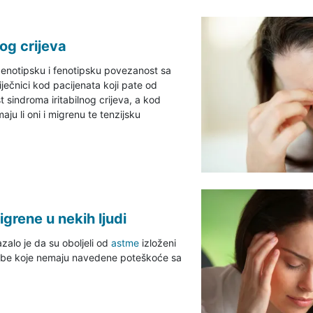
og crijeva
enotipsku i fenotipsku povezanost sa
iječnici kod pacijenata koji pate od
st sindroma iritabilnog crijeva, a kod
aju li oni i migrenu te tenzijsku
rene u nekih ljudi
alo je da su oboljeli od
astme
izloženi
be koje nemaju navedene poteškoće sa