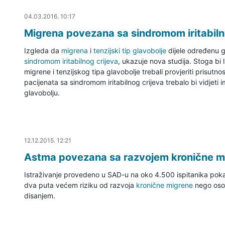
04.03.2016. 12:45
04.03.2016. 10:17
Migrena povezana sa sindromom iritabiln
Izgleda da
migrena
i
tenzijski tip glavobolje
dijele određenu g
sindromom iritabilnog crijeva
, ukazuje nova studija. Stoga bi l
migrene i tenzijskog tipa glavobolje trebali provjeriti prisutno
pacijenata sa sindromom iritabilnog crijeva trebalo bi vidjeti im
glavobolju.
12.12.2015. 12:40
12.12.2015. 12:21
Astma povezana sa razvojem kronične mig
Istraživanje provedeno u SAD-u na oko 4.500 ispitanika pokaz
dva puta većem riziku od razvoja
kronične migrene
nego oso
disanjem.