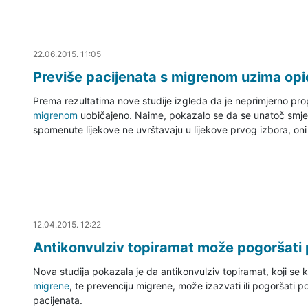
22.06.2015. 11:28
22.06.2015. 11:05
Previše pacijenata s migrenom uzima opio
Prema rezultatima nove studije izgleda da je neprimjerno propi
migrenom
uobičajeno. Naime, pokazalo se da se unatoč smje
spomenute lijekove ne uvrštavaju u lijekove prvog izbora, oni
12.04.2015. 13:34
12.04.2015. 12:22
Antikonvulziv topiramat može pogoršati
Nova studija pokazala je da antikonvulziv topiramat, koji se ko
migrene
, te prevenciju migrene, može izazvati ili pogoršati p
pacijenata.