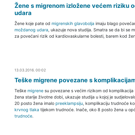
Žene s migrenom izložene većem riziku o
udara
Žene koje pate od
migrenskih glavobolja
imaju blago povećan
moždanog udara
, ukazuje nova studija. Smatra se da bi se m
za povećani rizik od kardiovaskularne bolesti, barem kod že
13.03.2016. 00:03
13.03.2016. 00:02
Teške migrene povezane s komplikacijam
Teške
migrene
su povezane s većim rizikom od komplikacija
žena starije životne dobi, ukazuje studija u kojoj je sudjelov
20 posto žena imalo
preeklampsiju
, komplikaciju trudnoće k
krvnog tlaka
tijekom trudnoće. Inače, oko 8 posto žena u op
trudnoće
.