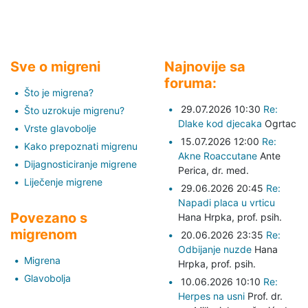
Sve o migreni
Najnovije sa
foruma:
Što je migrena?
29.07.2026 10:30
Re:
Što uzrokuje migrenu?
Dlake kod djecaka
Ogrtac
Vrste glavobolje
15.07.2026 12:00
Re:
Kako prepoznati migrenu
Akne Roaccutane
Ante
Dijagnosticiranje migrene
Perica,
dr. med.
Liječenje migrene
29.06.2026 20:45
Re:
Napadi placa u vrticu
Povezano s
Hana Hrpka,
prof. psih.
migrenom
20.06.2026 23:35
Re:
Odbijanje nuzde
Hana
Migrena
Hrpka,
prof. psih.
Glavobolja
10.06.2026 10:10
Re:
Herpes na usni
Prof. dr.