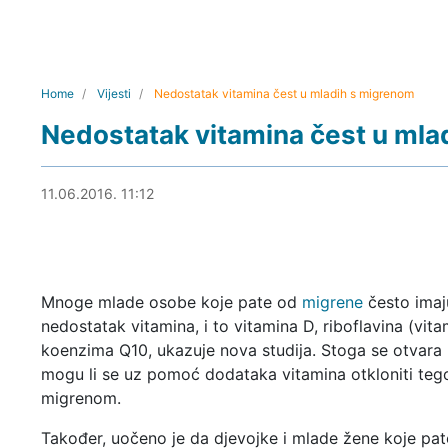
Home
Vijesti
Nedostatak vitamina čest u mladih s migrenom
Nedostatak vitamina čest u mla
11.06.2016. 11:44
11.06.2016. 11:12
Mnoge mlade osobe koje pate od
migrene
često imaj
nedostatak vitamina, i to vitamina D, riboflavina (vita
koenzima Q10, ukazuje nova studija. Stoga se otvara 
mogu li se uz pomoć dodataka vitamina otkloniti teg
migrenom.
Također, uočeno je da djevojke i mlade žene koje pa