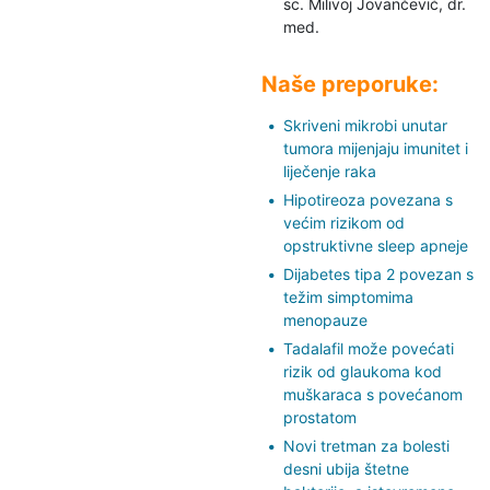
sc. Milivoj Jovančević,
dr.
med.
Naše preporuke:
Skriveni mikrobi unutar
tumora mijenjaju imunitet i
liječenje raka
Hipotireoza povezana s
većim rizikom od
opstruktivne sleep apneje
Dijabetes tipa 2 povezan s
težim simptomima
menopauze
Tadalafil može povećati
rizik od glaukoma kod
muškaraca s povećanom
prostatom
Novi tretman za bolesti
desni ubija štetne