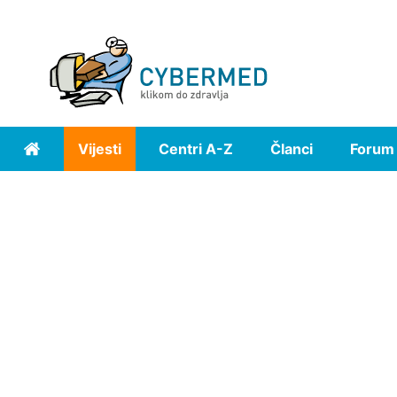
Vijesti
Centri A-Z
Članci
Forum
Home