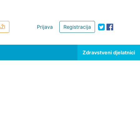
ŽI
Prijava
Registracija
Zdravstveni djelatnici