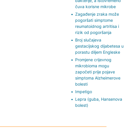
bakterije, a istovremeno
čuva korisne mikrobe
Zagađenje zraka može
pogoršati simptome
reumatoidnog artritisa i
rizik od pogoršanja
Broj slučajeva
gestacijskog dijabetesa u
porastu diljem Engleske
Promjene crijevnog
mikrobioma mogu
započeti prije pojave
simptoma Alzheimerove
bolesti
Impetigo
Lepra (guba, Hansenova
bolest)