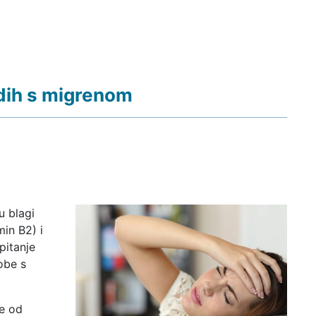
dih s migrenom
u blagi
min B2) i
pitanje
obe s
te od