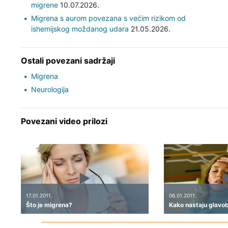
migrene
10.07.2026.
Migrena s aurom povezana s većim rizikom od
ishemijskog moždanog udara
21.05.2026.
Ostali povezani sadržaji
Migrena
Neurologija
Povezani video prilozi
17.01.2011.
06.01.2011.
Što je migrena?
Kako nastaju glavob