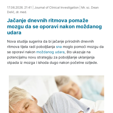
19.06.2026. 15:44
17.06.2026. 21:41
|
Journal of Clinical Investigation
|
Mr. sc. Dean
Delić, dr. med.
Jačanje dnevnih ritmova pomaže
mozgu da se oporavi nakon moždanog
udara
Nova studija sugerira da bi jačanje prirodnih dnevnih
ritmova tijela radi poboljšanja
sna
moglo pomoći mozgu da
se oporavi nakon
moždanog udara
, što ukazuje na
potencijalnu novu strategiju za poboljšanje uklanjanja
otpada iz mozga i ishoda dugo nakon početne ozljede.