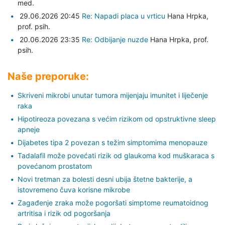
med.
29.06.2026 20:45
Re: Napadi placa u vrticu
Hana Hrpka,
prof. psih.
20.06.2026 23:35
Re: Odbijanje nuzde
Hana Hrpka,
prof.
psih.
Naše preporuke:
Skriveni mikrobi unutar tumora mijenjaju imunitet i liječenje
raka
Hipotireoza povezana s većim rizikom od opstruktivne sleep
apneje
Dijabetes tipa 2 povezan s težim simptomima menopauze
Tadalafil može povećati rizik od glaukoma kod muškaraca s
povećanom prostatom
Novi tretman za bolesti desni ubija štetne bakterije, a
istovremeno čuva korisne mikrobe
Zagađenje zraka može pogoršati simptome reumatoidnog
artritisa i rizik od pogoršanja