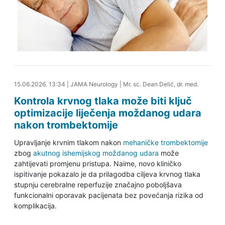
15.06.2026. 13:44
15.06.2026. 13:34
|
JAMA Neurology
|
Mr. sc. Dean Delić, dr. med.
Kontrola krvnog tlaka može biti ključ
optimizacije liječenja moždanog udara
nakon trombektomije
Upravljanje krvnim tlakom nakon
mehaničke trombektomije
zbog
akutnog ishemijskog moždanog udara
može
zahtijevati promjenu pristupa. Naime, novo kliničko
ispitivanje pokazalo je da prilagodba ciljeva krvnog tlaka
stupnju cerebralne reperfuzije značajno poboljšava
funkcionalni oporavak pacijenata bez povećanja rizika od
komplikacija.