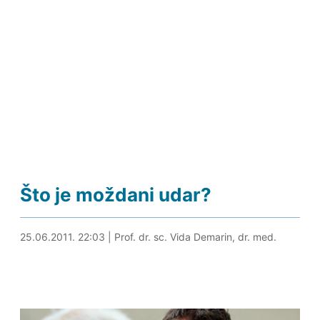
Što je moždani udar?
12.09.2024. 12:30
25.06.2011. 22:03
|
Prof. dr. sc. Vida Demarin, dr. med.