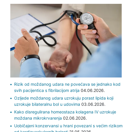
Rizik od moždanog udara ne povećava se jednako kod
svih pacijentica s fibrilacijom atrija
04.06.2026.
Ozljede moždanog udara uzrokuju porast lipida koji
uzrokuje bilateralnu bol u udovima
03.06.2026.
Kako disregulirana homeostaza kolagena IV uzrokuje
moždana mikrokrvarenja
02.06.2026.
Uobičajeni konzervansi u hrani povezani s većim rizikom
od kardiovaskularnih bolesti
21.05.2026.