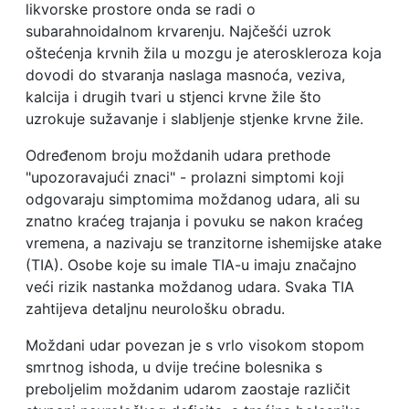
likvorske prostore onda se radi o
subarahnoidalnom krvarenju. Najčešći uzrok
oštećenja krvnih žila u mozgu je ateroskleroza koja
dovodi do stvaranja naslaga masnoća, veziva,
kalcija i drugih tvari u stjenci krvne žile što
uzrokuje sužavanje i slabljenje stjenke krvne žile.
Određenom broju moždanih udara prethode
"upozoravajući znaci" - prolazni simptomi koji
odgovaraju simptomima moždanog udara, ali su
znatno kraćeg trajanja i povuku se nakon kraćeg
vremena, a nazivaju se tranzitorne ishemijske atake
(TIA). Osobe koje su imale TIA-u imaju značajno
veći rizik nastanka moždanog udara. Svaka TIA
zahtijeva detaljnu neurološku obradu.
Moždani udar povezan je s vrlo visokom stopom
smrtnog ishoda, u dvije trećine bolesnika s
preboljelim moždanim udarom zaostaje različit