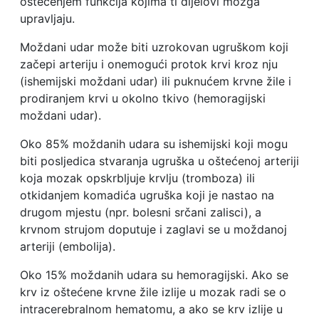
oštećenjem funkcija kojima ti dijelovi mozga
upravljaju.
Moždani udar može biti uzrokovan ugruškom koji
začepi arteriju i onemogući protok krvi kroz nju
(ishemijski moždani udar) ili puknućem krvne žile i
prodiranjem krvi u okolno tkivo (hemoragijski
moždani udar).
Oko 85% moždanih udara su ishemijski koji mogu
biti posljedica stvaranja ugruška u oštećenoj arteriji
koja mozak opskrbljuje krvlju (tromboza) ili
otkidanjem komadića ugruška koji je nastao na
drugom mjestu (npr. bolesni srčani zalisci), a
krvnom strujom doputuje i zaglavi se u moždanoj
arteriji (embolija).
Oko 15% moždanih udara su hemoragijski. Ako se
krv iz oštećene krvne žile izlije u mozak radi se o
intracerebralnom hematomu, a ako se krv izlije u