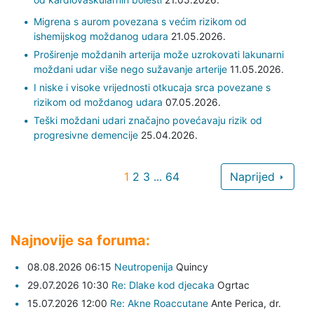
Migrena s aurom povezana s većim rizikom od
ishemijskog moždanog udara
21.05.2026.
Proširenje moždanih arterija može uzrokovati lakunarni
moždani udar više nego sužavanje arterije
11.05.2026.
I niske i visoke vrijednosti otkucaja srca povezane s
rizikom od moždanog udara
07.05.2026.
Teški moždani udari značajno povećavaju rizik od
progresivne demencije
25.04.2026.
1
2
3
...
64
Naprijed
Najnovije sa foruma:
08.08.2026 06:15
Neutropenija
Quincy
29.07.2026 10:30
Re: Dlake kod djecaka
Ogrtac
15.07.2026 12:00
Re: Akne Roaccutane
Ante Perica,
dr.