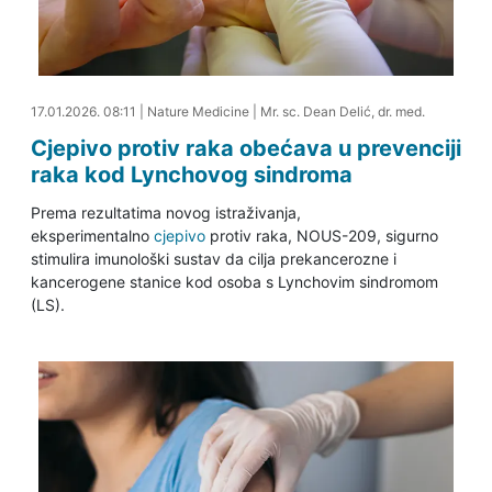
17.01.2026. 09:21
17.01.2026. 08:11
|
Nature Medicine
|
Mr. sc. Dean Delić, dr. med.
Cjepivo protiv raka obećava u prevenciji
raka kod Lynchovog sindroma
Prema rezultatima novog istraživanja,
eksperimentalno
cjepivo
protiv raka, NOUS-209, sigurno
stimulira imunološki sustav da cilja prekancerozne i
kancerogene stanice kod osoba s Lynchovim sindromom
(LS).