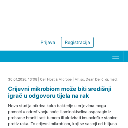
Prijava
Registracija
30.01.2026. 13:27
30.01.2026. 13:08
|
Cell Host & Microbe
|
Mr. sc. Dean Delić, dr. med.
Crijevni mikrobiom može biti središnji
igrač u odgovoru tijela na rak
Nova studija otkriva kako bakterije u crijevima mogu
pomoći u određivanju hoće li aminokiselina asparagin iz
prehrane hraniti rast tumora ili aktivirati imunološke stanice
protiv raka. To crijevni mikrobiom, koji se sastoji od bilijuna