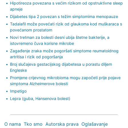
Hipotireoza povezana s većim rizikom od opstruktivne sleep
apneje
Dijabetes tipa 2 povezan s težim simptomima menopauze
Tadalafil može povećati rizik od glaukoma kod muškaraca s
povećanom prostatom
Novi tretman za bolesti desni ubija štetne bakterije, a
istovremeno čuva korisne mikrobe
Zagađenje zraka može pogoršati simptome reumatoidnog
artritisa i rizik od pogoršanja
Broj slučajeva gestacijskog dijabetesa u porastu diljem
Engleske
Promjene crijevnog mikrobioma mogu započeti prije pojave
simptoma Alzheimerove bolesti
Impetigo
Lepra (guba, Hansenova bolest)
O nama
Tko smo
Autorska prava
Oglašavanje