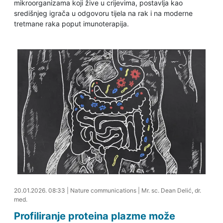
mikroorganizama koji žive u crijevima, postavlja kao
središnjeg igrača u odgovoru tijela na rak i na moderne
tretmane raka poput imunoterapija.
20.01.2026. 08:42
20.01.2026. 08:33
|
Nature communications
|
Mr. sc. Dean Delić, dr.
med.
Profiliranje proteina plazme može