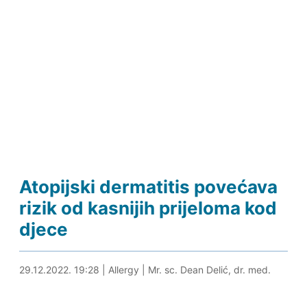
Atopijski dermatitis povećava
rizik od kasnijih prijeloma kod
djece
29.12.2022. 19:41
29.12.2022. 19:28
|
Allergy
|
Mr. sc. Dean Delić, dr. med.