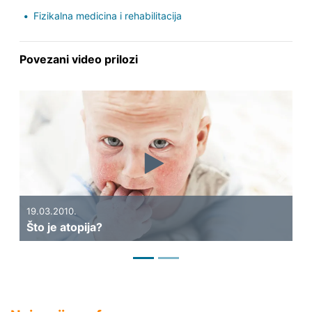
Fizikalna medicina i rehabilitacija
Povezani video prilozi
Previous
Next
10
Št
19.03.2010.
Što je atopija?
n