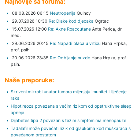
Najnovije sa foruma:
08.08.2026 06:15
Neutropenija
Quincy
29.07.2026 10:30
Re: Dlake kod djecaka
Ogrtac
15.07.2026 12:00
Re: Akne Roaccutane
Ante Perica,
dr.
med.
29.06.2026 20:45
Re: Napadi placa u vrticu
Hana Hrpka,
prof. psih.
20.06.2026 23:35
Re: Odbijanje nuzde
Hana Hrpka,
prof.
psih.
Naše preporuke:
Skriveni mikrobi unutar tumora mijenjaju imunitet i liječenje
raka
Hipotireoza povezana s većim rizikom od opstruktivne sleep
apneje
Dijabetes tipa 2 povezan s težim simptomima menopauze
Tadalafil može povećati rizik od glaukoma kod muškaraca s
povećanom prostatom