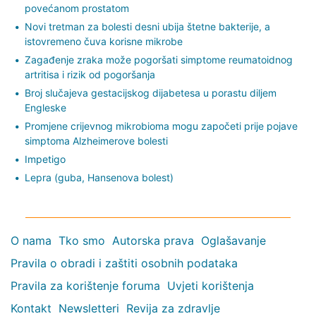
povećanom prostatom
Novi tretman za bolesti desni ubija štetne bakterije, a
istovremeno čuva korisne mikrobe
Zagađenje zraka može pogoršati simptome reumatoidnog
artritisa i rizik od pogoršanja
Broj slučajeva gestacijskog dijabetesa u porastu diljem
Engleske
Promjene crijevnog mikrobioma mogu započeti prije pojave
simptoma Alzheimerove bolesti
Impetigo
Lepra (guba, Hansenova bolest)
O nama
Tko smo
Autorska prava
Oglašavanje
Pravila o obradi i zaštiti osobnih podataka
Pravila za korištenje foruma
Uvjeti korištenja
Kontakt
Newsletteri
Revija za zdravlje