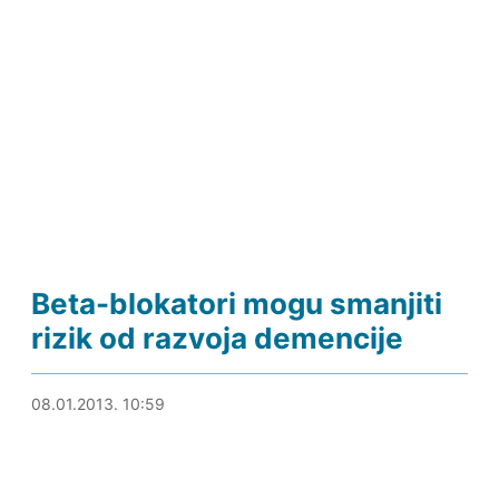
Beta-blokatori mogu smanjiti
rizik od razvoja demencije
08.01.2013. 12:00
08.01.2013. 10:59