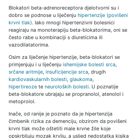
Blokatori beta-adrenoreceptora djelotvorni su i
dobro se podnose u liječenju
hipertenzije (povišeni
krvni tlak)
. Iako mnogi hipertenzivni bolesnici
reagiraju na monoterapiju beta-blokatorima, oni se
često rabe u kombinaciji s diureticima ili
vazodilatatorima.
Osim za liječenje hipertenzije, beta-blokatori se
primjenjuju i u liječenju
ishemijske bolesti srca
,
srčane aritmije
,
insuficijencije srca
, drugih
kardiovaskularnih bolesti
,
glaukoma
,
hipertireoze
te
neuroloških bolesti
. U poznatije
beta-blokatore ubrajaju se propranolol, atenolol i
metoprolol.
Inače, od ranije je poznato da je hipertenzija
čimbenik rizika za demenciju, obzirom da povišeni
krvni tlak može oštetiti male krvne žile koje
opskrbljuju mozak krvlju, a usljed nedostatka kisika