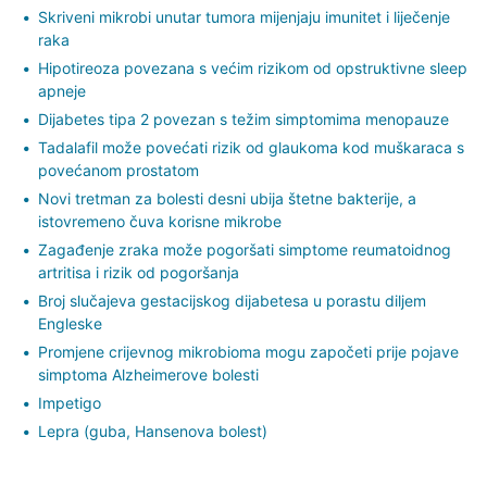
Skriveni mikrobi unutar tumora mijenjaju imunitet i liječenje
raka
Hipotireoza povezana s većim rizikom od opstruktivne sleep
apneje
Dijabetes tipa 2 povezan s težim simptomima menopauze
Tadalafil može povećati rizik od glaukoma kod muškaraca s
povećanom prostatom
Novi tretman za bolesti desni ubija štetne bakterije, a
istovremeno čuva korisne mikrobe
Zagađenje zraka može pogoršati simptome reumatoidnog
artritisa i rizik od pogoršanja
Broj slučajeva gestacijskog dijabetesa u porastu diljem
Engleske
Promjene crijevnog mikrobioma mogu započeti prije pojave
simptoma Alzheimerove bolesti
Impetigo
Lepra (guba, Hansenova bolest)