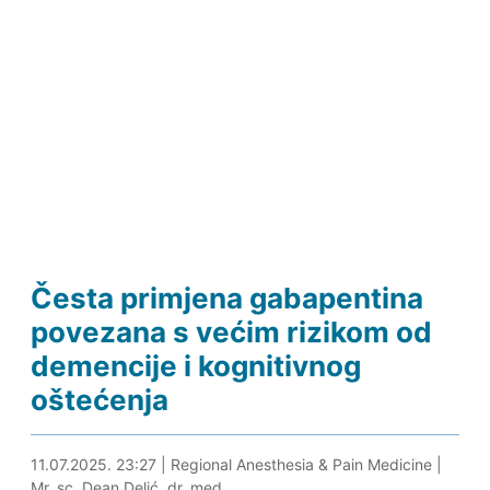
Česta primjena gabapentina
povezana s većim rizikom od
demencije i kognitivnog
oštećenja
12.07.2025. 14:37
11.07.2025. 23:27
|
Regional Anesthesia & Pain Medicine
|
Mr. sc. Dean Delić, dr. med.