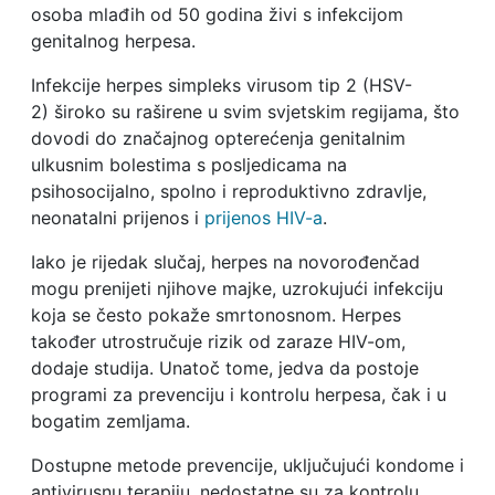
osoba mlađih od 50 godina živi s infekcijom
genitalnog herpesa.
Infekcije herpes simpleks virusom tip 2 (HSV-
2) široko su raširene u svim svjetskim regijama, što
dovodi do značajnog opterećenja genitalnim
ulkusnim bolestima s posljedicama na
psihosocijalno, spolno i reproduktivno zdravlje,
neonatalni prijenos i
prijenos HIV-a
.
Iako je rijedak slučaj, herpes na novorođenčad
mogu prenijeti njihove majke, uzrokujući infekciju
koja se često pokaže smrtonosnom. Herpes
također utrostručuje rizik od zaraze HIV-om,
dodaje studija. Unatoč tome, jedva da postoje
programi za prevenciju i kontrolu herpesa, čak i u
bogatim zemljama.
Dostupne metode prevencije, uključujući kondome i
antivirusnu terapiju, nedostatne su za kontrolu