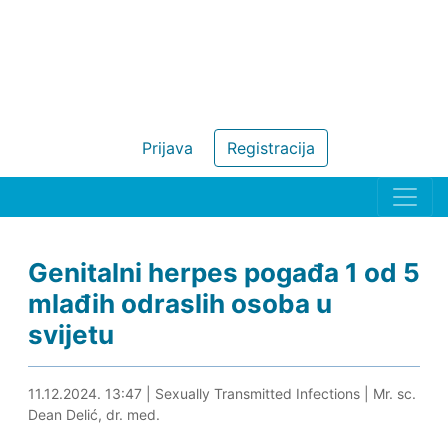
Prijava
Registracija
Genitalni herpes pogađa 1 od 5
mlađih odraslih osoba u
svijetu
11.12.2024. 14:03
11.12.2024. 13:47
|
Sexually Transmitted Infections
|
Mr. sc.
Dean Delić, dr. med.