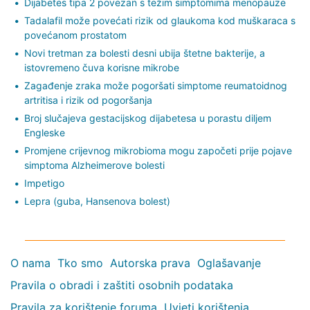
Dijabetes tipa 2 povezan s težim simptomima menopauze
Tadalafil može povećati rizik od glaukoma kod muškaraca s
povećanom prostatom
Novi tretman za bolesti desni ubija štetne bakterije, a
istovremeno čuva korisne mikrobe
Zagađenje zraka može pogoršati simptome reumatoidnog
artritisa i rizik od pogoršanja
Broj slučajeva gestacijskog dijabetesa u porastu diljem
Engleske
Promjene crijevnog mikrobioma mogu započeti prije pojave
simptoma Alzheimerove bolesti
Impetigo
Lepra (guba, Hansenova bolest)
O nama
Tko smo
Autorska prava
Oglašavanje
Pravila o obradi i zaštiti osobnih podataka
Pravila za korištenje foruma
Uvjeti korištenja