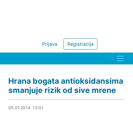
Prijava
Registracija
Hrana bogata antioksidansima
smanjuje rizik od sive mrene
05.01.2014. 13:36
05.01.2014. 13:01