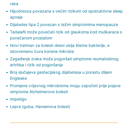
raka
Hipotireoza povezana s većim rizikom od opstruktivne sleep
apneje
Dijabetes tipa 2 povezan s težim simptomima menopauze
Tadalafil može povećati rizik od glaukoma kod muškaraca s
povećanom prostatom
Novi tretman za bolesti desni ubija štetne bakterije, a
istovremeno čuva korisne mikrobe
Zagađenje zraka može pogoršati simptome reumatoidnog
artritisa i rizik od pogoršanja
Broj slučajeva gestacijskog dijabetesa u porastu diljem
Engleske
Promjene crijevnog mikrobioma mogu započeti prije pojave
simptoma Alzheimerove bolesti
Impetigo
Lepra (guba, Hansenova bolest)