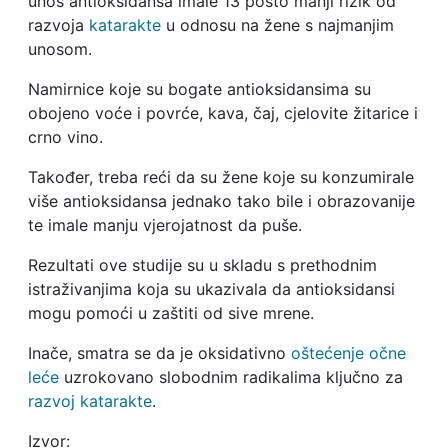
unos antioksidansa imale 13 posto manji rizik od
razvoja
katarakte
u odnosu na žene s najmanjim
unosom.
Namirnice koje su bogate antioksidansima su
obojeno voće i povrće, kava, čaj, cjelovite žitarice i
crno vino.
Također, treba reći da su žene koje su konzumirale
više antioksidansa jednako tako bile i obrazovanije
te imale manju vjerojatnost da puše.
Rezultati ove studije su u skladu s prethodnim
istraživanjima koja su ukazivala da antioksidansi
mogu pomoći u zaštiti od sive mrene.
Inače, smatra se da je oksidativno
oštećenje očne
leće
uzrokovano slobodnim radikalima ključno za
razvoj katarakte
.
Izvor: