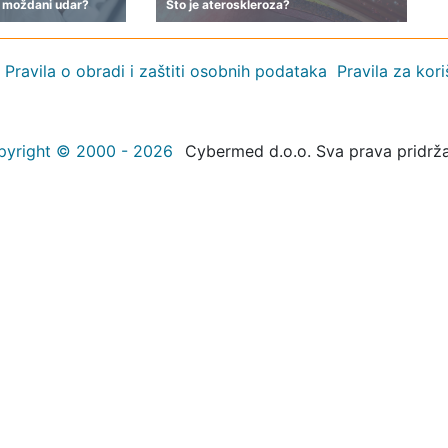
 moždani udar?
Što je ateroskleroza?
Pravila o obradi i zaštiti osobnih podataka
Pravila za kor
pyright © 2000 - 2026
Cybermed d.o.o. Sva prava pridrž