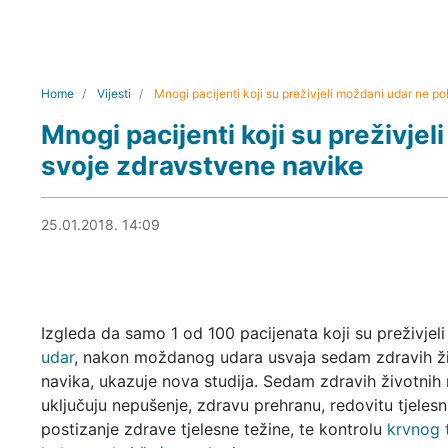
Home
Vijesti
Mnogi pacijenti koji su preživjeli moždani udar ne p
Mnogi pacijenti koji su preživje
svoje zdravstvene navike
25.01.2018. 14:40
25.01.2018. 14:09
Izgleda da samo 1 od 100 pacijenata koji su preživjel
udar
, nakon moždanog udara usvaja sedam zdravih ž
navika, ukazuje nova studija. Sedam zdravih životnih
uključuju nepušenje, zdravu prehranu, redovitu tjelesn
postizanje zdrave tjelesne težine, te kontrolu
krvnog 