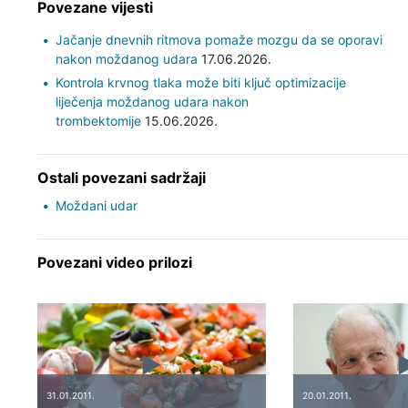
Povezane vijesti
Jačanje dnevnih ritmova pomaže mozgu da se oporavi
nakon moždanog udara
17.06.2026.
Kontrola krvnog tlaka može biti ključ optimizacije
liječenja moždanog udara nakon
trombektomije
15.06.2026.
Ostali povezani sadržaji
Moždani udar
Povezani video prilozi
31.01.2011.
20.01.2011.