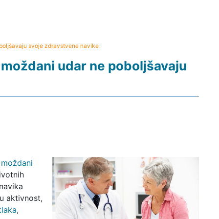
oboljšavaju svoje zdravstvene navike
li moždani udar ne poboljšavaju
i
moždani
ivotnih
 navika
u aktivnost,
tlaka
,