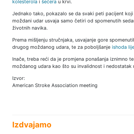
kolesterola
i
šećera
u krvi.
Jednako tako, pokazalo se da svaki peti pacijent koji 
moždani udar usvaja samo četiri od spomenutih seda
životnih navika.
Prema mišljenju stručnjaka, usvajanje gore spomenutih
drugog moždanog udara, te za poboljšanje
ishoda lij
Inače, treba reći da je promjena ponašanja iznimno t
moždanog udara kao što su invalidnost i nedostatak 
Izvor:
American Stroke Association meeting
Izdvajamo