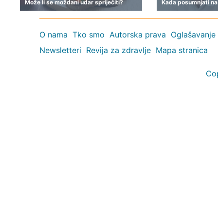
Može li se moždani udar spriječiti?
Kada posumnjati na
O nama
Tko smo
Autorska prava
Oglašavanje
Newsletteri
Revija za zdravlje
Mapa stranica
Co