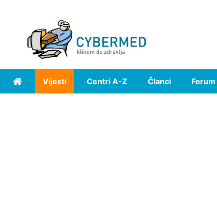
Vijesti
Centri A-Z
Članci
Forum
Home