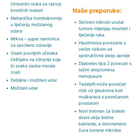
čimbenici rizika za razvoj
Naše preporuke:
kroničnih bolesti
Mehanička trombektomija
Skriveni mikrobi unutar
u liječenju moždanog
tumora mijenjaju imunitet i
udara
liječenje raka
Mrkva – super namirnica
Hipotireoza povezana s
za savršeno zdravlje
većim rizikom od
Osam povoljnih učinaka
opstruktivne sleep apneje
češnjaka na zdravlje koje
Dijabetes tipa 2 povezan s
bi svaka osoba morala
težim simptomima
znati
menopauze
Debljina i moždani udar
Tadalafil može povećati
Moždani udar
rizik od glaukoma kod
muškaraca s povećanom
prostatom
Novi tretman za bolesti
desni ubija štetne
bakterije, a istovremeno
čuva korisne mikrobe