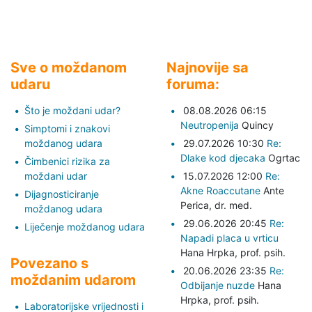
Sve o moždanom
Najnovije sa
udaru
foruma:
Što je moždani udar?
08.08.2026 06:15
Neutropenija
Quincy
Simptomi i znakovi
moždanog udara
29.07.2026 10:30
Re:
Dlake kod djecaka
Ogrtac
Čimbenici rizika za
moždani udar
15.07.2026 12:00
Re:
Akne Roaccutane
Ante
Dijagnosticiranje
Perica,
dr. med.
moždanog udara
29.06.2026 20:45
Re:
Liječenje moždanog udara
Napadi placa u vrticu
Hana Hrpka,
prof. psih.
Povezano s
20.06.2026 23:35
Re:
moždanim udarom
Odbijanje nuzde
Hana
Hrpka,
prof. psih.
Laboratorijske vrijednosti i