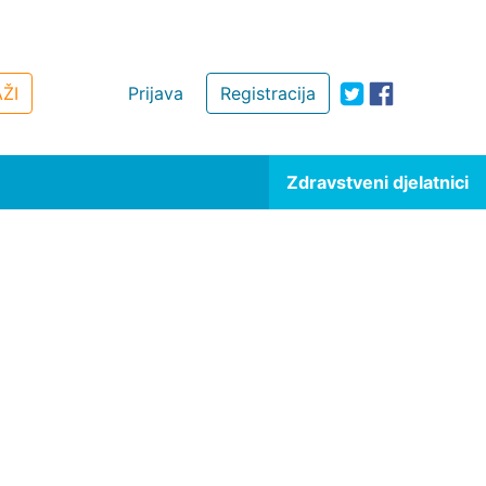
ŽI
Prijava
Registracija
Zdravstveni djelatnici