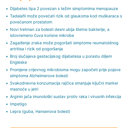
Dijabetes tipa 2 povezan s težim simptomima menopauze
Tadalafil može povećati rizik od glaukoma kod muškaraca s
povećanom prostatom
Novi tretman za bolesti desni ubija štetne bakterije, a
istovremeno čuva korisne mikrobe
Zagađenje zraka može pogoršati simptome reumatoidnog
artritisa i rizik od pogoršanja
Broj slučajeva gestacijskog dijabetesa u porastu diljem
Engleske
Promjene crijevnog mikrobioma mogu započeti prije pojave
simptoma Alzheimerove bolesti
Svakodnevna konzumacija rajčica smanjuje ključni marker
masnoće u jetri
Arginin jača imunološki sustav protiv raka i virusnih infekcija
Impetigo
Lepra (guba, Hansenova bolest)