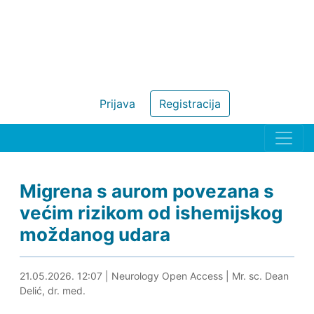
Prijava
Registracija
Migrena s aurom povezana s
većim rizikom od ishemijskog
moždanog udara
21.05.2026. 12:21
21.05.2026. 12:07
|
Neurology Open Access
|
Mr. sc. Dean
Delić, dr. med.