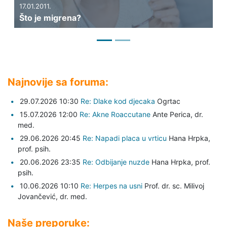
17.01.2011.
06.
Što je migrena?
Ka
Najnovije sa foruma:
29.07.2026 10:30
Re: Dlake kod djecaka
Ogrtac
15.07.2026 12:00
Re: Akne Roaccutane
Ante Perica,
dr.
med.
29.06.2026 20:45
Re: Napadi placa u vrticu
Hana Hrpka,
prof. psih.
20.06.2026 23:35
Re: Odbijanje nuzde
Hana Hrpka,
prof.
psih.
10.06.2026 10:10
Re: Herpes na usni
Prof. dr. sc. Milivoj
Jovančević,
dr. med.
Naše preporuke: