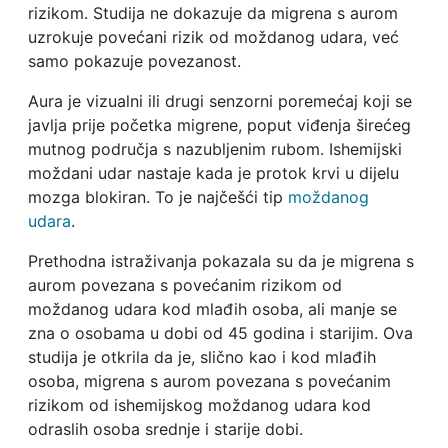
rizikom. Studija ne dokazuje da migrena s aurom
uzrokuje povećani rizik od moždanog udara, već
samo pokazuje povezanost.
Aura je vizualni ili drugi senzorni poremećaj koji se
javlja prije početka migrene, poput viđenja širećeg
mutnog područja s nazubljenim rubom. Ishemijski
moždani udar nastaje kada je protok krvi u dijelu
mozga blokiran. To je najčešći tip
moždanog
udara
.
Prethodna istraživanja pokazala su da je migrena s
aurom povezana s povećanim rizikom od
moždanog udara kod mlađih osoba, ali manje se
zna o osobama u dobi od 45 godina i starijim. Ova
studija je otkrila da je, slično kao i kod mlađih
osoba, migrena s aurom povezana s povećanim
rizikom od ishemijskog moždanog udara kod
odraslih osoba srednje i starije dobi.