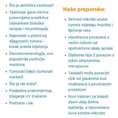
Što je aktinička keratoza?
Naše preporuke:
Testiranje gena otkriva
potencijalne prediktive
Skriveni mikrobi unutar
biomarkere biološke
tumora mijenjaju imunitet i
terapije i imunoterapije
liječenje raka
Napredak u preciznoj
Hipotireoza povezana s
dijagnostici tumora -
većim rizikom od
korak prema izlječenju
opstruktivne sleep apneje
Dermatovenerologija, sve
Dijabetes tipa 2 povezan s
popularnije područje
težim simptomima
medicine
menopauze
Tumorski biljezi (tumorski
Tadalafil može povećati
markeri)
rizik od glaukoma kod
Što je rak kože?
muškaraca s povećanom
prostatom
Posljedice prekomjernog
izlaganja UV zrakama
Novi tretman za bolesti
desni ubija štetne
Prehrana i rak
bakterije, a istovremeno
čuva korisne mikrobe