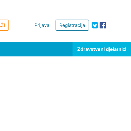
ŽI
Prijava
Registracija
Zdravstveni djelatnici