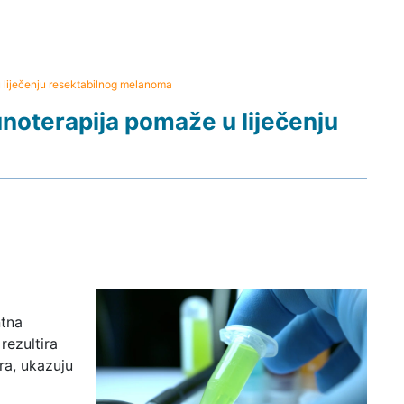
liječenju resektabilnog melanoma
oterapija pomaže u liječenju
ntna
rezultira
a, ukazuju