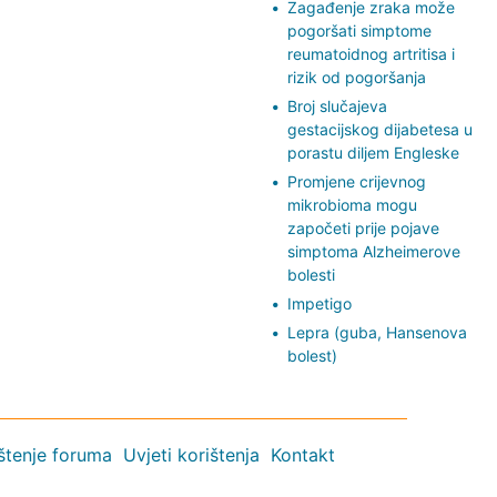
Zagađenje zraka može
pogoršati simptome
reumatoidnog artritisa i
rizik od pogoršanja
Broj slučajeva
gestacijskog dijabetesa u
porastu diljem Engleske
Promjene crijevnog
mikrobioma mogu
započeti prije pojave
simptoma Alzheimerove
bolesti
Impetigo
Lepra (guba, Hansenova
bolest)
ištenje foruma
Uvjeti korištenja
Kontakt