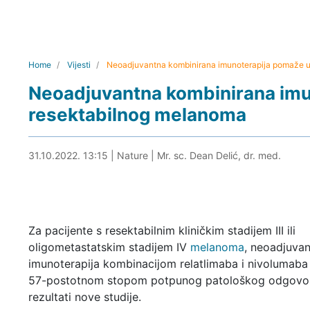
Home
Vijesti
Neoadjuvantna kombinirana imunoterapija pomaže u 
Neoadjuvantna kombinirana imun
resektabilnog melanoma
31.10.2022. 13:29
31.10.2022. 13:15
|
Nature
|
Mr. sc. Dean Delić, dr. med.
Za pacijente s resektabilnim kliničkim stadijem III ili
oligometastatskim stadijem IV
melanoma
, neoadjuva
imunoterapija kombinacijom relatlimaba i nivolumaba 
57-postotnom stopom potpunog patološkog odgovor
rezultati nove studije.