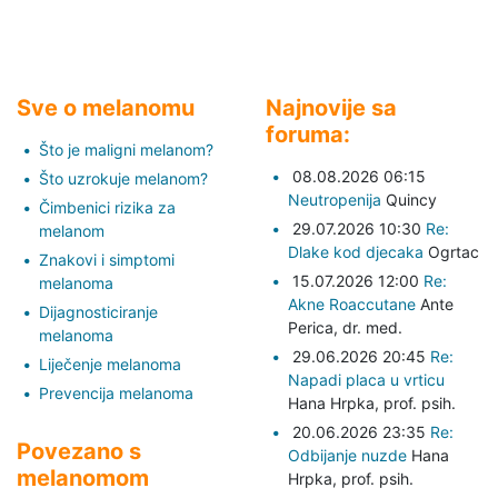
Sve o melanomu
Najnovije sa
foruma:
Što je maligni melanom?
08.08.2026 06:15
Što uzrokuje melanom?
Neutropenija
Quincy
Čimbenici rizika za
29.07.2026 10:30
Re:
melanom
Dlake kod djecaka
Ogrtac
Znakovi i simptomi
15.07.2026 12:00
Re:
melanoma
Akne Roaccutane
Ante
Dijagnosticiranje
Perica,
dr. med.
melanoma
29.06.2026 20:45
Re:
Liječenje melanoma
Napadi placa u vrticu
Prevencija melanoma
Hana Hrpka,
prof. psih.
20.06.2026 23:35
Re:
Povezano s
Odbijanje nuzde
Hana
melanomom
Hrpka,
prof. psih.