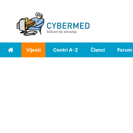
Vijesti
Centri A-Z
Članci
Forum
Home