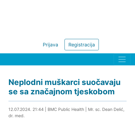
Prijava
Registracija
Neplodni muškarci suočavaju
se sa značajnom tjeskobom
12.07.2024. 21:57
12.07.2024. 21:44
|
BMC Public Health
|
Mr. sc. Dean Delić,
dr. med.