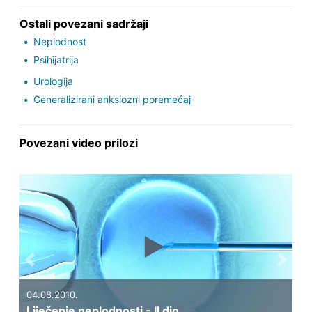
Ostali povezani sadržaji
Neplodnost
Psihijatrija
Urologija
Generalizirani anksiozni poremećaj
Povezani video prilozi
Previous
Next
010.
03.08.2010.
je neplodnosti - II dio
Liječenje nepl