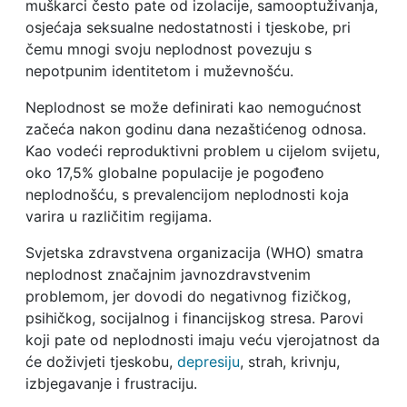
muškarci često pate od izolacije, samooptuživanja,
osjećaja seksualne nedostatnosti i tjeskobe, pri
čemu mnogi svoju neplodnost povezuju s
nepotpunim identitetom i muževnošću.
Neplodnost se može definirati kao nemogućnost
začeća nakon godinu dana nezaštićenog odnosa.
Kao vodeći reproduktivni problem u cijelom svijetu,
oko 17,5% globalne populacije je pogođeno
neplodnošću, s prevalencijom neplodnosti koja
varira u različitim regijama.
Svjetska zdravstvena organizacija (WHO) smatra
neplodnost značajnim javnozdravstvenim
problemom, jer dovodi do negativnog fizičkog,
psihičkog, socijalnog i financijskog stresa. Parovi
koji pate od neplodnosti imaju veću vjerojatnost da
će doživjeti tjeskobu,
depresiju
, strah, krivnju,
izbjegavanje i frustraciju.