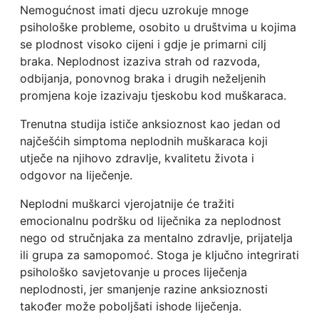
Nemogućnost imati djecu uzrokuje mnoge
psihološke probleme, osobito u društvima u kojima
se plodnost visoko cijeni i gdje je primarni cilj
braka. Neplodnost izaziva strah od razvoda,
odbijanja, ponovnog braka i drugih neželjenih
promjena koje izazivaju tjeskobu kod muškaraca.
Trenutna studija ističe anksioznost kao jedan od
najčešćih simptoma neplodnih muškaraca koji
utječe na njihovo zdravlje, kvalitetu života i
odgovor na liječenje.
Neplodni muškarci vjerojatnije će tražiti
emocionalnu podršku od liječnika za neplodnost
nego od stručnjaka za mentalno zdravlje, prijatelja
ili grupa za samopomoć. Stoga je ključno integrirati
psihološko savjetovanje u proces liječenja
neplodnosti, jer smanjenje razine anksioznosti
također može poboljšati ishode liječenja.