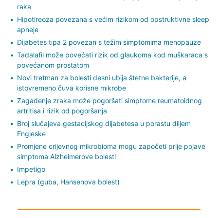
raka
Hipotireoza povezana s većim rizikom od opstruktivne sleep
apneje
Dijabetes tipa 2 povezan s težim simptomima menopauze
Tadalafil može povećati rizik od glaukoma kod muškaraca s
povećanom prostatom
Novi tretman za bolesti desni ubija štetne bakterije, a
istovremeno čuva korisne mikrobe
Zagađenje zraka može pogoršati simptome reumatoidnog
artritisa i rizik od pogoršanja
Broj slučajeva gestacijskog dijabetesa u porastu diljem
Engleske
Promjene crijevnog mikrobioma mogu započeti prije pojave
simptoma Alzheimerove bolesti
Impetigo
Lepra (guba, Hansenova bolest)