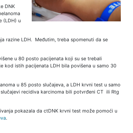
ske DNK
 melanoma
ze (LDH) u
nja razine LDH. Međutim, treba spomenuti da se
šene u 80 posto pacijenata koji su se trebali
je kod istih pacijenata LDH bila povišena u samo 30
elanoma u 85 posto slučajeva, a LDH krvni test u samo
slučajevi recidiva karcinoma bili potvrđeni CT ili Rtg
živanja pokazala da ctDNK krvni test može pomoći u
eva
.