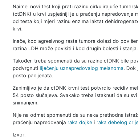
Naime, novi test koji prati razinu cirkulirajuće tumor
(ctDNK) u krvi uspješniji je u praćenju napredovanja
od testa koji mjeri razinu enzima laktat dehidrogena
krvi.
Inače, kod agresivnog rasta tumora dolazi do poviše
razina LDH može povisiti i kod drugih bolesti i stanja.
Također, treba spomenuti da su razine ctDNK bile povi
podvrgnuti
liječenju uznapredovalog melanoma
. Dok 
posto pacijenata.
Zanimljivo je da ctDNK krvni test potvrdio recidiv m
54 posto slučajeva. Svakako treba istaknuti da su svi 
snimanjem.
Nije na odmet spomenuti da su neka prethodna istra
praćenju napredovanja
raka dojke
i
raka debelog crij
Izvor: