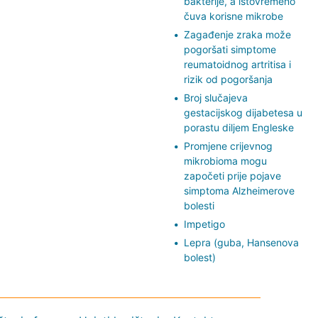
bakterije, a istovremeno
čuva korisne mikrobe
Zagađenje zraka može
pogoršati simptome
reumatoidnog artritisa i
rizik od pogoršanja
Broj slučajeva
gestacijskog dijabetesa u
porastu diljem Engleske
Promjene crijevnog
mikrobioma mogu
započeti prije pojave
simptoma Alzheimerove
bolesti
Impetigo
Lepra (guba, Hansenova
bolest)