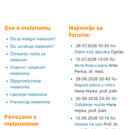
Sve o melanomu
Najnovije sa
foruma:
Što je maligni melanom?
29.07.2026 10:30
Re:
Što uzrokuje melanom?
Dlake kod djecaka
Ogrtac
Čimbenici rizika za
15.07.2026 12:00
Re:
melanom
Akne Roaccutane
Ante
Znakovi i simptomi
Perica,
dr. med.
melanoma
29.06.2026 20:45
Re:
Dijagnosticiranje
Napadi placa u vrticu
melanoma
Hana Hrpka,
prof. psih.
Liječenje melanoma
20.06.2026 23:35
Re:
Prevencija melanoma
Odbijanje nuzde
Hana
Hrpka,
prof. psih.
Povezano s
10.06.2026 10:10
Re:
melanomom
Herpes na usni
Prof. dr.