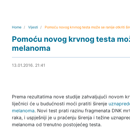
Home
Vijesti
Pomoću novog krvnog testa može se ranije otkriti š
Pomoću novog krvnog testa može 
melanoma
13.01.2016. 22:14
13.01.2016. 21:41
Prema rezultatima nove studije zahvaljujući novom k
liječnici će u budućnosti moći pratiti širenje
uznapred
melanoma
. Novi test prati razinu fragmenata DNK mrt
raka, i uspješniji je u praćenju širenja i težine uznapr
melanoma od trenutno postojećeg testa.