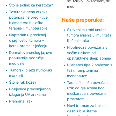
sc. Milivoj Jovančević,
dr.
Što je aktinička keratoza?
med.
Testiranje gena otkriva
potencijalne prediktive
Naše preporuke:
biomarkere biološke
terapije i imunoterapije
Skriveni mikrobi unutar
Napredak u preciznoj
tumora mijenjaju imunitet i
dijagnostici tumora -
liječenje raka
korak prema izlječenju
Hipotireoza povezana s
Dermatovenerologija, sve
većim rizikom od
popularnije područje
opstruktivne sleep apneje
medicine
Dijabetes tipa 2 povezan s
Tumorski biljezi (tumorski
težim simptomima
markeri)
menopauze
Što je rak kože?
Tadalafil može povećati
rizik od glaukoma kod
Posljedice prekomjernog
muškaraca s povećanom
izlaganja UV zrakama
prostatom
Prehrana i rak
Novi tretman za bolesti
desni ubija štetne