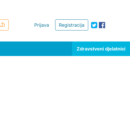
ŽI
Prijava
Registracija
Zdravstveni djelatnici