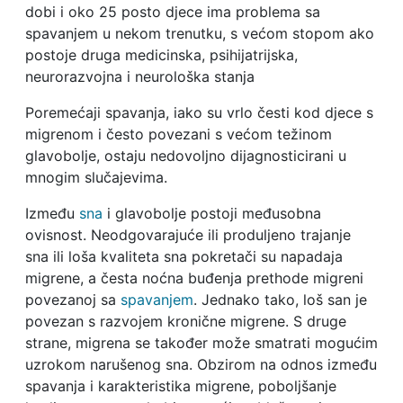
dobi i oko 25 posto djece ima problema sa
spavanjem u nekom trenutku, s većom stopom ako
postoje druga medicinska, psihijatrijska,
neurorazvojna i neurološka stanja
Poremećaji spavanja, iako su vrlo česti kod djece s
migrenom i često povezani s većom težinom
glavobolje, ostaju nedovoljno dijagnosticirani u
mnogim slučajevima.
Između
sna
i glavobolje postoji međusobna
ovisnost. Neodgovarajuće ili produljeno trajanje
sna ili loša kvaliteta sna pokretači su napadaja
migrene, a česta noćna buđenja prethode migreni
povezanoj sa
spavanjem
. Jednako tako, loš san je
povezan s razvojem kronične migrene. S druge
strane, migrena se također može smatrati mogućim
uzrokom narušenog sna. Obzirom na odnos između
spavanja i karakteristika migrene, poboljšanje