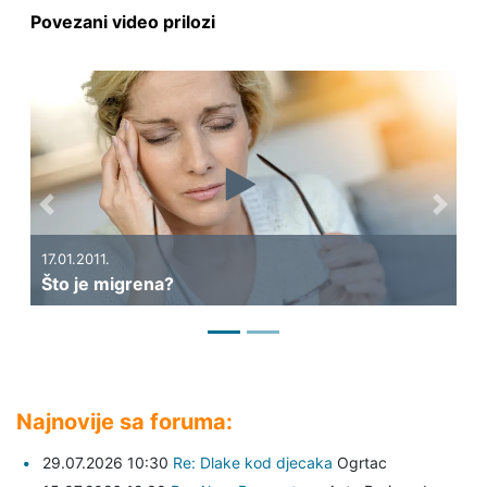
Povezani video prilozi
Previous
Next
06.01.2011.
igrena?
Kako nastaju gl
Najnovije sa foruma:
29.07.2026 10:30
Re: Dlake kod djecaka
Ogrtac