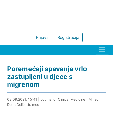
Prijava
Registracija
Poremećaji spavanja vrlo
zastupljeni u djece s
migrenom
08.09.2021. 16:12
08.09.2021. 15:41
|
Journal of Clinical Medicine
|
Mr. sc.
Dean Delić, dr. med.