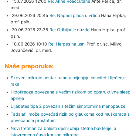
15.07.2026 12:00
Re: Akne Roaccutane
Ante Perica,
dr.
med.
29.06.2026 20:45
Re: Napadi placa u vrticu
Hana Hrpka,
prof. psih.
20.06.2026 23:35
Re: Odbijanje nuzde
Hana Hrpka,
prof.
psih.
10.06.2026 10:10
Re: Herpes na usni
Prof. dr. sc. Milivoj
Jovančević,
dr. med.
Naše preporuke:
Skriveni mikrobi unutar tumora mijenjaju imunitet i liječenje
raka
Hipotireoza povezana s većim rizikom od opstruktivne sleep
apneje
Dijabetes tipa 2 povezan s težim simptomima menopauze
Tadalafil može povećati rizik od glaukoma kod muškaraca s
povećanom prostatom
Novi tretman za bolesti desni ubija štetne bakterije, a
istovremeno čuva korisne mikrobe