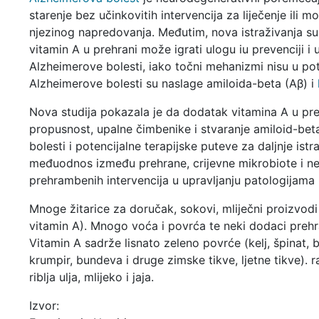
starenje bez učinkovitih intervencija za liječenje ili mo
njezinog napredovanja. Međutim, nova istraživanja su
vitamin A u prehrani može igrati ulogu iu prevenciji i u
Alzheimerove bolesti, iako točni mehanizmi nisu u potp
Alzheimerove bolesti su naslage amiloida-beta (Aβ) i
Nova studija pokazala je da dodatak vitamina A u preh
propusnost, upalne čimbenike i stvaranje amiloid-be
bolesti i potencijalne terapijske puteve za daljnje is
međuodnos između prehrane, crijevne mikrobiote i ne
prehrambenih intervencija u upravljanju patologijam
Mnoge žitarice za doručak, sokovi, mliječni proizvodi
vitamin A). Mnogo voća i povrća te neki dodaci prehran
Vitamin A sadrže lisnato zeleno povrće (kelj, špinat, 
krumpir, bundeva i druge zimske tikve, ljetne tikve). r
riblja ulja, mlijeko i jaja.
Izvor: