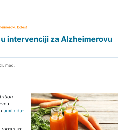
zheimerovu bolest
u intervenciji za Alzheimerovu
dr. med.
trition
jevnu
ju
amiloida-
j vezan uz