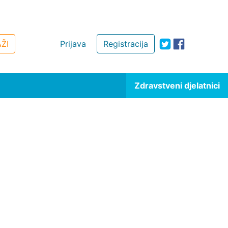
ŽI
Prijava
Registracija
Zdravstveni djelatnici