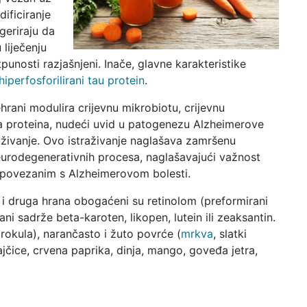
dificiranje
geriraju da
 liječenju
unosti razjašnjeni. Inače, glavne karakteristike
hiperfosforilirani tau protein
.
rani modulira crijevnu mikrobiotu, crijevnu
ta proteina, nudeći uvid u patogenezu Alzheimerove
traživanje. Ovo istraživanje naglašava zamršenu
urodegenerativnih procesa, naglašavajući važnost
a povezanim s Alzheimerovom bolesti.
 i druga hrana obogaćeni su retinolom (preformirani
i sadrže beta-karoten, likopen, lutein ili zeaksantin.
brokula), narančasto i žuto povrće (
mrkva
, slatki
ajčice, crvena paprika, dinja, mango, goveđa jetra,