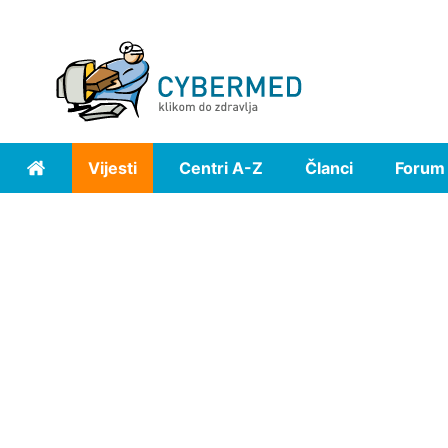
Vijesti
Centri A-Z
Članci
Forum
Home