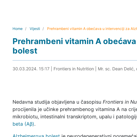
Home
Vijesti
Prehrambeni vitamin A obećava u intervenciji za Al
Prehrambeni vitamin A obećava 
bolest
30.03.2024. 15:40
30.03.2024. 15:17
|
Frontiers in Nutrition
|
Mr. sc. Dean Delić, 
Nedavna studija objavljena u časopisu
Frontiers in Nu
procijenila je učinke prehrambenog vitamina A na cri
mikrobiotu, intestinalni transkriptom, upalu i patologi
beta (Aβ)
.
Alzheimerova bolest
je neurodegenerativni poremeća