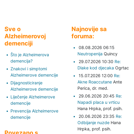
Sve o
Najnovije sa
Alzheimerovoj
foruma:
demenciji
08.08.2026 06:15
Neutropenija
Quincy
Što je Alzheimerova
demencija?
29.07.2026 10:30
Re:
Dlake kod djecaka
Ogrtac
Znakovi i simptomi
Alzheimerove demencije
15.07.2026 12:00
Re:
Akne Roaccutane
Ante
Dijagnosticiranje
Perica,
dr. med.
Alzheimerove demencije
29.06.2026 20:45
Re:
Liječenje Alzheimerove
Napadi placa u vrticu
demencije
Hana Hrpka,
prof. psih.
Prevencija Alzheimerove
20.06.2026 23:35
Re:
demencije
Odbijanje nuzde
Hana
Hrpka,
prof. psih.
Povezano s